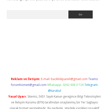
Arama
bet yeni giriş
tulipbet
Reklam ve İletişim:
E-mail:
backlinkpaneli@gmail.com
Teams:
forumhizmeti@gmail.com
Whatsapp: 0262 606 0 726
Telegram:
@karabul
Yasal Uyarı:
Sitemiz, 5651 Sayılı Kanun gereğince Bilgi Teknolojileri
ve İletişim Kurumu (BTK) tarafından onaylanmış bir Yer Sağlayıcı
olarak hizmet vermektedir. Bu nedenle, sitedeki içerikleri proaktif