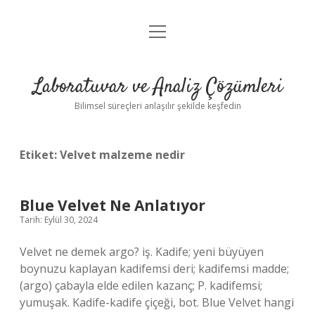
menüyü
Anasayfa
aç
Gizlilik Politikası
Laboratuvar ve Analiz Çözümleri
Yasal Uyarı
Bilimsel süreçleri anlaşılır şekilde keşfedin
Etiket:
Velvet malzeme nedir
Blue Velvet Ne Anlatıyor
Tarih: Eylül 30, 2024
Velvet ne demek argo? iş. Kadife; yeni büyüyen
boynuzu kaplayan kadifemsi deri; kadifemsi madde;
(argo) çabayla elde edilen kazanç; P. kadifemsi;
yumuşak. Kadife-kadife çiçeği, bot. Blue Velvet hangi