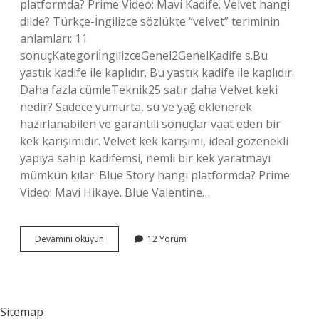
platformda? Prime Video: Mavi Kadife. Velvet hangi
dilde? Türkçe-İngilizce sözlükte “velvet” teriminin
anlamları: 11
sonuçKategoriİngilizceGenel2GenelKadife s.Bu
yastık kadife ile kaplıdır. Bu yastık kadife ile kaplıdır.
Daha fazla cümleTeknik25 satır daha Velvet keki
nedir? Sadece yumurta, su ve yağ eklenerek
hazırlanabilen ve garantili sonuçlar vaat eden bir
kek karışımıdır. Velvet kek karışımı, ideal gözenekli
yapıya sahip kadifemsi, nemli bir kek yaratmayı
mümkün kılar. Blue Story hangi platformda? Prime
Video: Mavi Hikaye. Blue Valentine…
Blue
Devamını okuyun
12 Yorum
Velvet
Ne
Anlatıyor
Sitemap