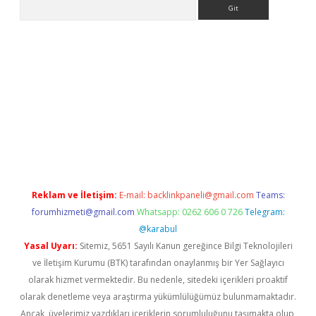
Arama
bet yeni giriş
tulipbet
Reklam ve İletişim:
E-mail:
backlinkpaneli@gmail.com
Teams:
forumhizmeti@gmail.com
Whatsapp: 0262 606 0 726
Telegram:
@karabul
Yasal Uyarı:
Sitemiz, 5651 Sayılı Kanun gereğince Bilgi Teknolojileri
ve İletişim Kurumu (BTK) tarafından onaylanmış bir Yer Sağlayıcı
olarak hizmet vermektedir. Bu nedenle, sitedeki içerikleri proaktif
olarak denetleme veya araştırma yükümlülüğümüz bulunmamaktadır.
Ancak, üyelerimiz yazdıkları içeriklerin sorumluluğunu taşımakta olup,