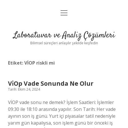
menüyü
Anasayfa
aç
Gizlilik Politikası
Laboratuvar ve Analiz Çözümleri
Yasal Uyarı
Bilimsel süreçleri anlaşılır şekilde keşfedin
Etiket:
VİOP riskli mi
Vi̇Op Vade Sonunda Ne Olur
Tarih: Ekim 24, 2024
VİOP vade sonu ne demek? İşlem Saatleri: İşlemler
09:30 ile 18:10 arasında yapılır. Son Tarih: Her vade
ayının son iş günü. Yurt içi piyasalar tatil nedeniyle
yarım gün kapalıysa, son işlem günü bir önceki iş