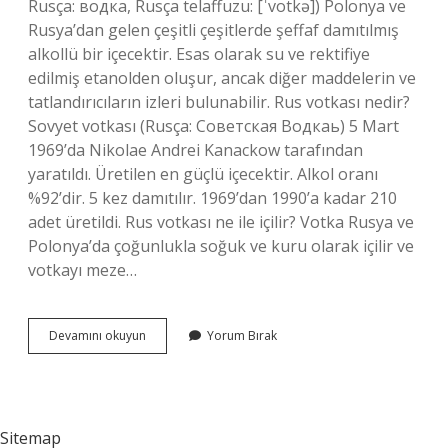
Rusça: водка, Rusça telaffuzu: [ˈvotkə]) Polonya ve
Rusya’dan gelen çeşitli çeşitlerde şeffaf damıtılmış
alkollü bir içecektir. Esas olarak su ve rektifiye
edilmiş etanolden oluşur, ancak diğer maddelerin ve
tatlandırıcıların izleri bulunabilir. Rus votkası nedir?
Sovyet votkası (Rusça: Советскaя Вoдкaь) 5 Mart
1969’da Nikolae Andrei Kanackow tarafından
yaratıldı. Üretilen en güçlü içecektir. Alkol oranı
%92’dir. 5 kez damıtılır. 1969’dan 1990’a kadar 210
adet üretildi. Rus votkası ne ile içilir? Votka Rusya ve
Polonya’da çoğunlukla soğuk ve kuru olarak içilir ve
votkayı meze…
Rusyanın
Devamını okuyun
Yorum Bırak
Geleneksel
Içkisinin
Adı
Nedir
Sitemap