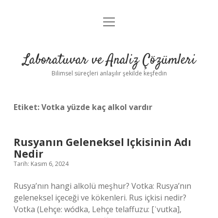
menüyü
Anasayfa
aç
Gizlilik Politikası
Laboratuvar ve Analiz Çözümleri
Yasal Uyarı
Bilimsel süreçleri anlaşılır şekilde keşfedin
Etiket:
Votka yüzde kaç alkol vardır
Rusyanın Geleneksel Içkisinin Adı
Nedir
Tarih: Kasım 6, 2024
Rusya’nın hangi alkolü meşhur? Votka: Rusya’nın
geleneksel içeceği ve kökenleri. Rus içkisi nedir?
Votka (Lehçe: wódka, Lehçe telaffuzu: [ˈvutka],