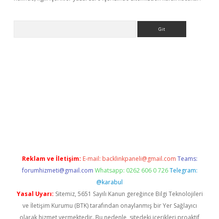
Arama
bet yeni giriş
tulipbet
Reklam ve İletişim:
E-mail:
backlinkpaneli@gmail.com
Teams:
forumhizmeti@gmail.com
Whatsapp: 0262 606 0 726
Telegram:
@karabul
Yasal Uyarı:
Sitemiz, 5651 Sayılı Kanun gereğince Bilgi Teknolojileri
ve İletişim Kurumu (BTK) tarafından onaylanmış bir Yer Sağlayıcı
olarak hizmet vermektedir. Bu nedenle, sitedeki içerikleri proaktif