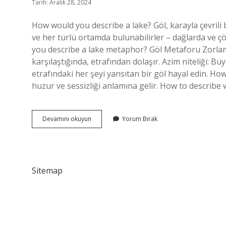
Tarih: Aralık 28, 2024
How would you describe a lake? Göl, karayla çevrili 
ve her türlü ortamda bulunabilirler – dağlarda ve çö
you describe a lake metaphor? Göl Metaforu Zorlama
karşılaştığında, etrafından dolaşır. Azim niteliği: B
etrafındaki her şeyi yansıtan bir göl hayal edin. Ho
huzur ve sessizliği anlamına gelir. How to describe w
How
Devamını okuyun
Yorum Bırak
Do
You
Describe
A
Lake
Sitemap