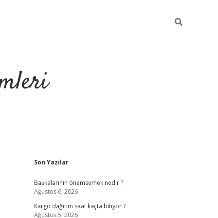
mleri
Sidebar
Son Yazılar
hiltonbet yeni g
Başkalarının önemsemek nedir ?
Ağustos 6, 2026
Kargo dağıtım saat kaçta bitiyor ?
Ağustos 5, 2026