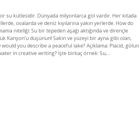
bir su kütlesidir. Dünyada milyonlarca göl vardır. Her kıtada
llerde, ovalarda ve deniz kıyılarına yakın yerlerde. How do
ma niteliği: Su bir tepeden aşağı aktığında ve dirençle
üyük Kanyon’u düşünün! Sakin ve yüzeyi bir ayna gibi olan,
w would you describe a peaceful lake? Açıklama: Placid, gölün
ater in creative writing? İşte birkaç örnek: Su,…