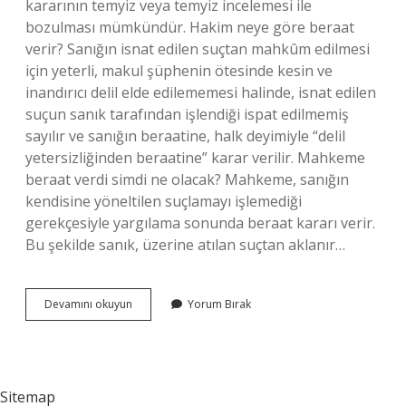
kararının temyiz veya temyiz incelemesi ile
bozulması mümkündür. Hakim neye göre beraat
verir? Sanığın isnat edilen suçtan mahkûm edilmesi
için yeterli, makul şüphenin ötesinde kesin ve
inandırıcı delil elde edilememesi halinde, isnat edilen
suçun sanık tarafından işlendiği ispat edilmemiş
sayılır ve sanığın beraatine, halk deyimiyle “delil
yetersizliğinden beraatine” karar verilir. Mahkeme
beraat verdi simdi ne olacak? Mahkeme, sanığın
kendisine yöneltilen suçlamayı işlemediği
gerekçesiyle yargılama sonunda beraat kararı verir.
Bu şekilde sanık, üzerine atılan suçtan aklanır…
Hakim
Devamını okuyun
Yorum Bırak
Beraat
Verirse
Ne
Olur
Sitemap