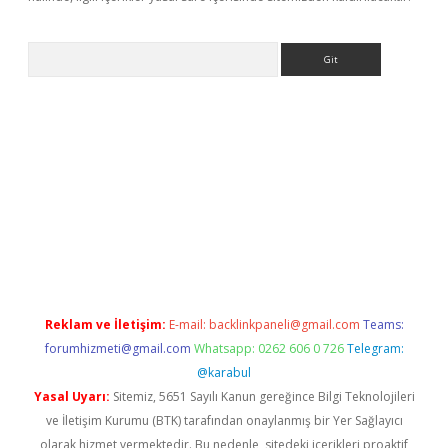
Arama
bet yeni giriş
tulipbet
Reklam ve İletişim:
E-mail:
backlinkpaneli@gmail.com
Teams:
forumhizmeti@gmail.com
Whatsapp: 0262 606 0 726
Telegram:
@karabul
Yasal Uyarı:
Sitemiz, 5651 Sayılı Kanun gereğince Bilgi Teknolojileri
ve İletişim Kurumu (BTK) tarafından onaylanmış bir Yer Sağlayıcı
olarak hizmet vermektedir. Bu nedenle, sitedeki içerikleri proaktif