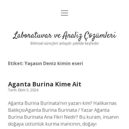
menüyü
Anasayfa
aç
Gizlilik Politikası
Laboratuvar ve Analiz Çözümleri
Yasal Uyarı
Bilimsel süreçleri anlaşılır şekilde keşfedin
Etiket:
Yaşasın Deniz kimin eseri
Aganta Burina Kime Ait
Tarih: Ekim 5, 2024
Ağanta Burina Burinata’nın yazarı kim? Halikarnas
BalıkçısıAganta Burina Burinata / Yazar Ağanta
Burina Burinata Ana Fikri Nedir? Bu kuram, insanın
doğaya üstünlük kurma inancının, doğayı