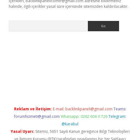
içerikleri,
backlinkpanelicomtr@gmail.com
adresine bildirmeniz
halinde, ilgili içerikler yasal süre içerisinde sitemizden kaldırılacaktır.
Arama
bet yeni giriş
tulipbet
Reklam ve İletişim:
E-mail:
backlinkpaneli@gmail.com
Teams:
forumhizmeti@gmail.com
Whatsapp: 0262 606 0 726
Telegram:
@karabul
Yasal Uyarı:
Sitemiz, 5651 Sayılı Kanun gereğince Bilgi Teknolojileri
ve İletişim Kurumu (BTK) tarafından onaylanmış bir Yer Sağlayıcı