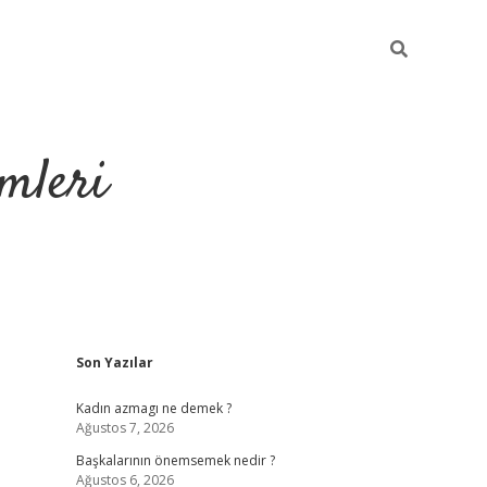
mleri
Sidebar
Son Yazılar
hiltonbet yeni g
Kadın azmagı ne demek ?
Ağustos 7, 2026
Başkalarının önemsemek nedir ?
Ağustos 6, 2026