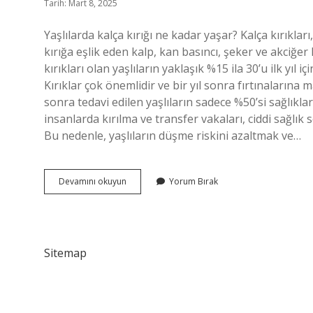
Tarih: Mart 8, 2025
Yaşlılarda kalça kırığı ne kadar yaşar? Kalça kırıkları,
kırığa eşlik eden kalp, kan basıncı, şeker ve akciğer h
kırıkları olan yaşlıların yaklaşık %15 ila 30’u ilk yıl i
Kırıklar çok önemlidir ve bir yıl sonra fırtınalarına 
sonra tedavi edilen yaşlıların sadece %50’si sağlıkların
insanlarda kırılma ve transfer vakaları, ciddi sağlı
Bu nedenle, yaşlıların düşme riskini azaltmak ve…
Kalça
Devamını okuyun
Yorum Bırak
Kemiği
Kırılan
Yaşlılar
Ne
Kadar
Sitemap
Yaşar