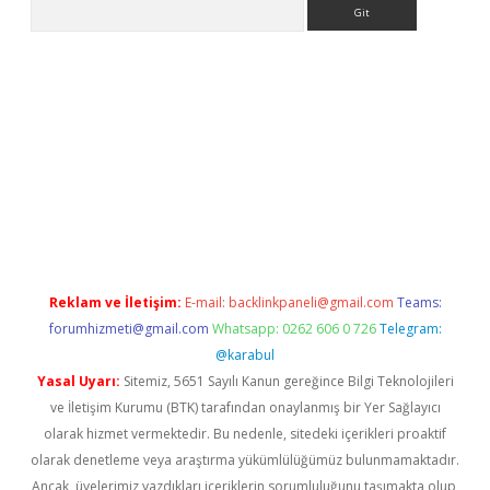
Arama
bet yeni giriş
tulipbet
Reklam ve İletişim:
E-mail:
backlinkpaneli@gmail.com
Teams:
forumhizmeti@gmail.com
Whatsapp: 0262 606 0 726
Telegram:
@karabul
Yasal Uyarı:
Sitemiz, 5651 Sayılı Kanun gereğince Bilgi Teknolojileri
ve İletişim Kurumu (BTK) tarafından onaylanmış bir Yer Sağlayıcı
olarak hizmet vermektedir. Bu nedenle, sitedeki içerikleri proaktif
olarak denetleme veya araştırma yükümlülüğümüz bulunmamaktadır.
Ancak, üyelerimiz yazdıkları içeriklerin sorumluluğunu taşımakta olup,