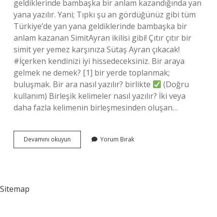
geldiklerinde bambaşka bir anlam kazandığında yan
yana yazılır. Yani; Tıpkı şu an gördüğünüz gibi tüm
Türkiye’de yan yana geldiklerinde bambaşka bir
anlam kazanan SimitAyran ikilisi gibi! Çıtır çıtır bir
simit yer yemez karşınıza Sütaş Ayran çıkacak!
#İçerken kendinizi iyi hissedeceksiniz. Bir araya
gelmek ne demek? [1] bir yerde toplanmak;
buluşmak. Bir ara nasıl yazılır? birlikte
(Doğru
kullanım) Birleşik kelimeler nasıl yazılır? İki veya
daha fazla kelimenin birleşmesinden oluşan…
Bir
Devamını okuyun
Yorum Bırak
Araya
Gelmek
Nasıl
Sitemap