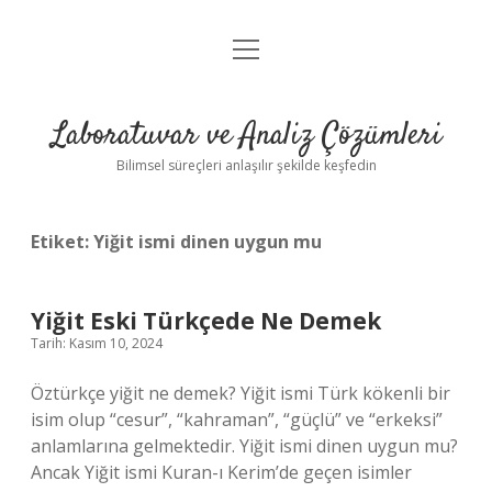
menüyü
Anasayfa
aç
Gizlilik Politikası
Laboratuvar ve Analiz Çözümleri
Yasal Uyarı
Bilimsel süreçleri anlaşılır şekilde keşfedin
Etiket:
Yiğit ismi dinen uygun mu
Yiğit Eski Türkçede Ne Demek
Tarih: Kasım 10, 2024
Öztürkçe yiğit ne demek? Yiğit ismi Türk kökenli bir
isim olup “cesur”, “kahraman”, “güçlü” ve “erkeksi”
anlamlarına gelmektedir. Yiğit ismi dinen uygun mu?
Ancak Yiğit ismi Kuran-ı Kerim’de geçen isimler