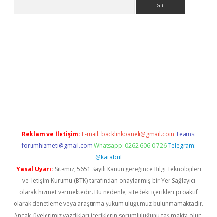
Arama
bet yeni giriş
tulipbet
Reklam ve İletişim:
E-mail:
backlinkpaneli@gmail.com
Teams:
forumhizmeti@gmail.com
Whatsapp: 0262 606 0 726
Telegram:
@karabul
Yasal Uyarı:
Sitemiz, 5651 Sayılı Kanun gereğince Bilgi Teknolojileri
ve İletişim Kurumu (BTK) tarafından onaylanmış bir Yer Sağlayıcı
olarak hizmet vermektedir. Bu nedenle, sitedeki içerikleri proaktif
olarak denetleme veya araştırma yükümlülüğümüz bulunmamaktadır.
Ancak, üyelerimiz yazdıkları içeriklerin sorumluluğunu taşımakta olup,