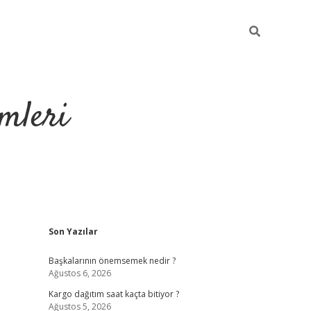
mleri
Sidebar
Son Yazılar
hiltonbet yeni 
Başkalarının önemsemek nedir ?
Ağustos 6, 2026
Kargo dağıtım saat kaçta bitiyor ?
Ağustos 5, 2026