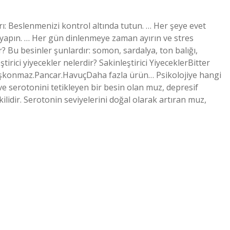
arı: Beslenmenizi kontrol altında tutun. … Her şeye evet
z yapın. … Her gün dinlenmeye zaman ayırın ve stres
r? Bu besinler şunlardır: somon, sardalya, ton balığı,
rici yiyecekler nelerdir? Sakinleştirici YiyeceklerBitter
uşkonmaz.Pancar.HavuçDaha fazla ürün… Psikolojiye hangi
e serotonini tetikleyen bir besin olan muz, depresif
kilidir. Serotonin seviyelerini doğal olarak artıran muz,