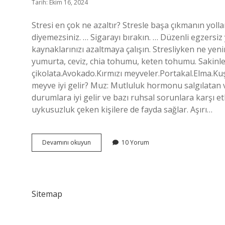
Tarih: Ekim 16, 2024
Stresi en çok ne azaltır? Stresle başa çıkmanın yoll
diyemezsiniz. … Sigarayı bırakın. … Düzenli egzersi
kaynaklarınızı azaltmaya çalışın. Stresliyken ne yeni
yumurta, ceviz, chia tohumu, keten tohumu. Sakinleşti
çikolata.Avokado.Kırmızı meyveler.Portakal.Elma.K
meyve iyi gelir? Muz: Mutluluk hormonu salgılatan v
durumlara iyi gelir ve bazı ruhsal sorunlara karşı et
uykusuzluk çeken kişilere de fayda sağlar. Aşırı…
Strese
Devamını okuyun
10 Yorum
Hangi
Meyve
Iyi
Gelir
Sitemap