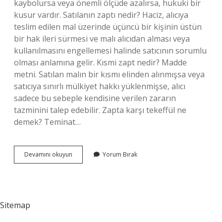
kaybolursa veya önemli ölçüde azalırsa, hukuki bir
kusur vardır. Satılanın zaptı nedir? Haciz, alıcıya
teslim edilen mal üzerinde üçüncü bir kişinin üstün
bir hak ileri sürmesi ve malı alıcıdan alması veya
kullanılmasını engellemesi halinde satıcının sorumlu
olması anlamına gelir. Kısmi zapt nedir? Madde
metni. Satılan malın bir kısmı elinden alınmışsa veya
satıcıya sınırlı mülkiyet hakkı yüklenmişse, alıcı
sadece bu sebeple kendisine verilen zararın
tazminini talep edebilir. Zapta karşı tekeffül ne
demek? Teminat…
Tam
Devamını okuyun
Yorum Bırak
Zapt
Ne
Demek
Sitemap