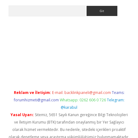
Arama
bet yeni giriş
tulipbet
Reklam ve İletişim:
E-mail:
backlinkpaneli@gmail.com
Teams:
forumhizmeti@gmail.com
Whatsapp: 0262 606 0 726
Telegram:
@karabul
Yasal Uyarı:
Sitemiz, 5651 Sayılı Kanun gereğince Bilgi Teknolojileri
ve İletişim Kurumu (BTK) tarafından onaylanmış bir Yer Sağlayıcı
olarak hizmet vermektedir. Bu nedenle, sitedeki içerikleri proaktif
olarak denetleme veya araştırma yükümlülüğümüz bulunmamaktadır.