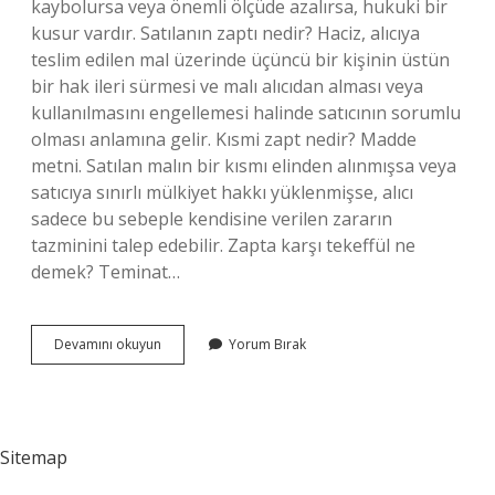
kaybolursa veya önemli ölçüde azalırsa, hukuki bir
kusur vardır. Satılanın zaptı nedir? Haciz, alıcıya
teslim edilen mal üzerinde üçüncü bir kişinin üstün
bir hak ileri sürmesi ve malı alıcıdan alması veya
kullanılmasını engellemesi halinde satıcının sorumlu
olması anlamına gelir. Kısmi zapt nedir? Madde
metni. Satılan malın bir kısmı elinden alınmışsa veya
satıcıya sınırlı mülkiyet hakkı yüklenmişse, alıcı
sadece bu sebeple kendisine verilen zararın
tazminini talep edebilir. Zapta karşı tekeffül ne
demek? Teminat…
Tam
Devamını okuyun
Yorum Bırak
Zapt
Ne
Demek
Sitemap