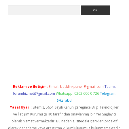
Arama
bet yeni giriş
tulipbet
Reklam ve İletişim:
E-mail:
backlinkpaneli@gmail.com
Teams:
forumhizmeti@gmail.com
Whatsapp: 0262 606 0 726
Telegram:
@karabul
Yasal Uyarı:
Sitemiz, 5651 Sayılı Kanun gereğince Bilgi Teknolojileri
ve İletişim Kurumu (BTK) tarafından onaylanmış bir Yer Sağlayıcı
olarak hizmet vermektedir. Bu nedenle, sitedeki içerikleri proaktif
olarak denetleme veya araştırma yükümlülüğümüz bulunmamaktadır.