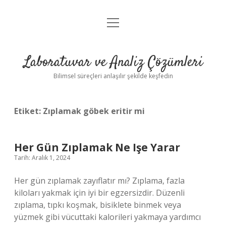
menüyü
Anasayfa
aç
Gizlilik Politikası
Laboratuvar ve Analiz Çözümleri
Yasal Uyarı
Bilimsel süreçleri anlaşılır şekilde keşfedin
Etiket:
Zıplamak göbek eritir mi
Her Gün Zıplamak Ne Işe Yarar
Tarih: Aralık 1, 2024
Her gün zıplamak zayıflatır mı? Zıplama, fazla
kiloları yakmak için iyi bir egzersizdir. Düzenli
zıplama, tıpkı koşmak, bisiklete binmek veya
yüzmek gibi vücuttaki kalorileri yakmaya yardımcı