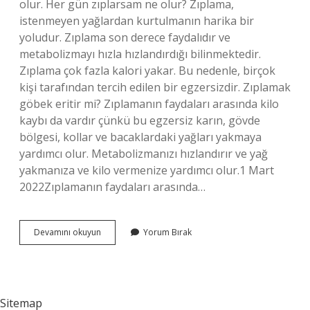
olur. Her gün zıplarsam ne olur? Zıplama,
istenmeyen yağlardan kurtulmanın harika bir
yoludur. Zıplama son derece faydalıdır ve
metabolizmayı hızla hızlandırdığı bilinmektedir.
Zıplama çok fazla kalori yakar. Bu nedenle, birçok
kişi tarafından tercih edilen bir egzersizdir. Zıplamak
göbek eritir mi? Zıplamanın faydaları arasında kilo
kaybı da vardır çünkü bu egzersiz karın, gövde
bölgesi, kollar ve bacaklardaki yağları yakmaya
yardımcı olur. Metabolizmanızı hızlandırır ve yağ
yakmanıza ve kilo vermenize yardımcı olur.1 Mart
2022Zıplamanın faydaları arasında…
Her
Devamını okuyun
Yorum Bırak
Gün
Zıplamak
Ne
Işe
Yarar
Sitemap