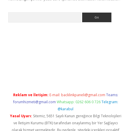
Arama
bet
Reklam ve İletişim:
E-mail:
backlinkpaneli@gmail.com
Teams:
forumhizmeti@gmail.com
Whatsapp: 0262 606 0 726
Telegram:
@karabul
Yasal Uyarı:
Sitemiz, 5651 Sayılı Kanun gereğince Bilgi Teknolojileri
ve İletişim Kurumu (BTK) tarafından onaylanmış bir Yer Sağlayıcı
olarak hizmet vermektedir. Bu nedenle, sitedeki içerikleri proaktif