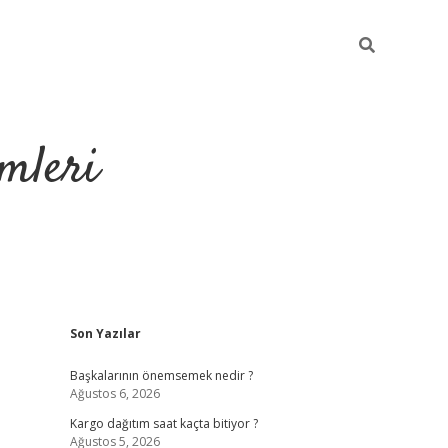
mleri
Sidebar
Son Yazılar
hiltonbet yeni g
Başkalarının önemsemek nedir ?
Ağustos 6, 2026
Kargo dağıtım saat kaçta bitiyor ?
Ağustos 5, 2026