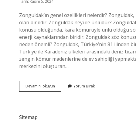
Tarih: Kasım 5, 2024
Zonguldak’ın genel özellikleri nelerdir? Zonguldak, 
olan bir ildir. Zonguldak neyi ile ünlüdür? Zongulda
konusu olduğunda, kara kömürüyle ünlü olduğu söyl
enerji kaynaklarından biridir. Zonguldak söz konu
neden önemli? Zonguldak, Türkiye’nin 81 ilinden birid
Türkiye ile Karadeniz ülkeleri arasındaki deniz tica
zengin kömür madenlerine de ev sahipliği yapmaktad
merkezini oluşturan…
Zonguldakın
Devamını okuyun
Yorum Bırak
Özellikleri
Nelerdir
Sitemap