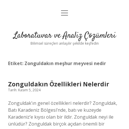
menüyü
Anasayfa
aç
Gizlilik Politikası
Laboratuvar ve Analiz Çözümleri
Yasal Uyarı
Bilimsel süreçleri anlaşılır şekilde keşfedin
Etiket:
Zonguldakın meşhur meyvesi nedir
Zonguldakın Özellikleri Nelerdir
Tarih: Kasım 5, 2024
Zonguldak’ın genel özellikleri nelerdir? Zonguldak,
Batı Karadeniz Bölgesi’nde, batı ve kuzeyde
Karadeniz’e kıyısı olan bir ildir. Zonguldak neyi ile
ünlüdür? Zonguldak birçok açıdan önemli bir