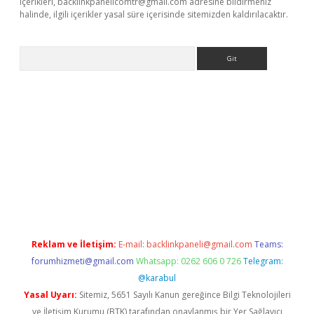
içerikleri,
backlinkpanelicomtr@gmail.com
adresine bildirmeniz
halinde, ilgili içerikler yasal süre içerisinde sitemizden kaldırılacaktır.
Arama
bet yeni giriş
tulipbet
Reklam ve İletişim:
E-mail:
backlinkpaneli@gmail.com
Teams:
forumhizmeti@gmail.com
Whatsapp: 0262 606 0 726
Telegram:
@karabul
Yasal Uyarı:
Sitemiz, 5651 Sayılı Kanun gereğince Bilgi Teknolojileri
ve İletişim Kurumu (BTK) tarafından onaylanmış bir Yer Sağlayıcı