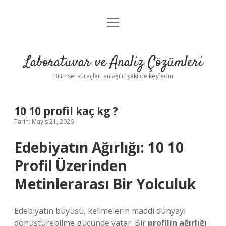
menüyü
Anasayfa
aç
Gizlilik Politikası
Laboratuvar ve Analiz Çözümleri
Yasal Uyarı
Bilimsel süreçleri anlaşılır şekilde keşfedin
10 10 profil kaç kg ?
Tarih: Mayıs 21, 2026
Edebiyatın Ağırlığı: 10 10
Profil Üzerinden
Metinlerarası Bir Yolculuk
Edebiyatın büyüsü, kelimelerin maddi dünyayı
dönüştürebilme gücünde yatar. Bir
profilin ağırlığı