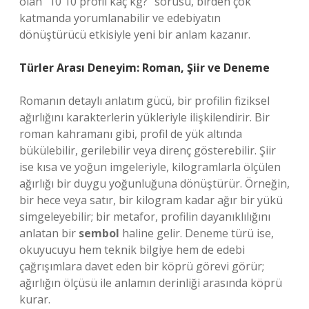
olan “10 10 profil kaç kg?” sorusu, birden çok
katmanda yorumlanabilir ve edebiyatın
dönüştürücü etkisiyle yeni bir anlam kazanır.
Türler Arası Deneyim: Roman, Şiir ve Deneme
Romanın detaylı anlatım gücü, bir profilin fiziksel
ağırlığını karakterlerin yükleriyle ilişkilendirir. Bir
roman kahramanı gibi, profil de yük altında
bükülebilir, gerilebilir veya direnç gösterebilir. Şiir
ise kısa ve yoğun imgeleriyle, kilogramlarla ölçülen
ağırlığı bir duygu yoğunluğuna dönüştürür. Örneğin,
bir hece veya satır, bir kilogram kadar ağır bir yükü
simgeleyebilir; bir metafor, profilin dayanıklılığını
anlatan bir
sembol
haline gelir. Deneme türü ise,
okuyucuyu hem teknik bilgiye hem de edebi
çağrışımlara davet eden bir köprü görevi görür;
ağırlığın ölçüsü ile anlamın derinliği arasında köprü
kurar.