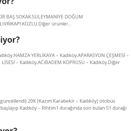
yor?
KİR BAŞ SOKAK.SÜLEYMANİYE DOĞUM
IVRİKAPI.KOZLU.Diğer ürünler…
iyor?
Kadıköy.HAMZA YERLİKAYA – Kadıköy.APARASYON ÇEŞMESİ –
İSESİ – Kadıköy.ACIBADEM KÖPRÜSÜ – Kadıköy.Diğer
 (güncellendi) 20K (Kazım Karabekir – Kadıköy) otobüs
başlayıp Kadıköy – Rihtim1 durağında son bulan 51 durağı
yor?