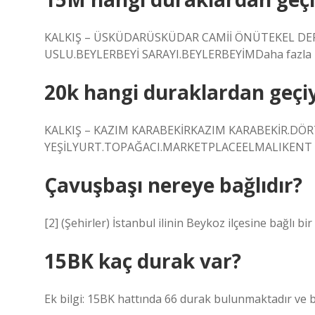
KALKIŞ – ÜSKÜDARÜSKÜDAR CAMİİ ÖNÜTEKEL D
USLU.BEYLERBEYİ SARAYI.BEYLERBEYİMDaha fazla
20k hangi duraklardan geçi
KALKIŞ – KAZIM KARABEKİRKAZIM KARABEKİR.DÖR
YEŞİLYURT.TOPAĞACI.MARKETPLACEELMALIKENT PA
Çavuşbaşı nereye bağlıdır?
[2] (Şehirler) İstanbul ilinin Beykoz ilçesine bağlı bir
15BK kaç durak var?
Ek bilgi: 15BK hattında 66 durak bulunmaktadır ve 