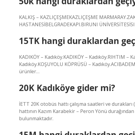
50k hangi duraklardan geçi
KALKIŞ – KAZLIÇEŞMEKAZLIÇEŞME MARMARAY.ZA
HASTANESİBELGRADEKAPI.BIRUNI ÜNİVERSİTESİSIL
15TK hangi duraklardan geç
KADIKÖY – Kadıköy.KADIKÖY – Kadıköy.RIHTIM – 
Kadıköy.KOŞUYOLU KÖPRÜSÜ – Kadıköy.ACIBADEM L
ürünler…
20K Kadıköye gider mi?
İETT 20K otobüs hattı çalışma saatleri ve durakları
hattının Kazım Karabekir – Peron Yönü durağından 
bulunmaktadır.
15M hangi duraklardan geçi