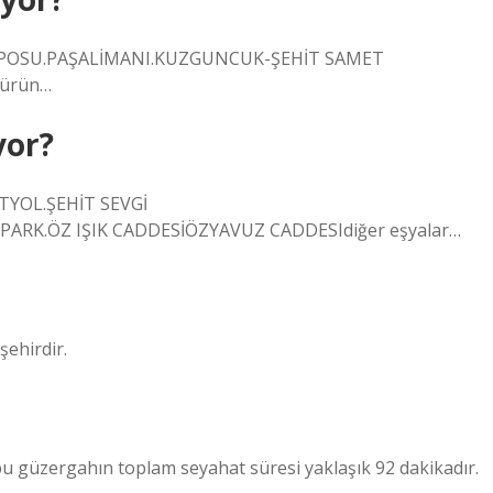
EPOSU.PAŞALİMANI.KUZGUNCUK-ŞEHİT SAMET
 ürün…
yor?
TYOL.ŞEHİT SEVGİ
RK.ÖZ IŞIK CADDESİÖZYAVUZ CADDESIdiğer eşyalar…
 şehirdir.
bu güzergahın toplam seyahat süresi yaklaşık 92 dakikadır.