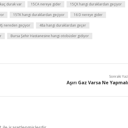
kaç durak var
15CA nereye gider
15ÇK hangi duraklardan geçiyor
yor
15TK hangi duraklardan geçiyor
16 D nereye gider
9Ş nereden geçiyor
48a hangi duraklardan geçer
r
Bursa Şehir Hastanesine hangi otobüsler gidiyor
Sonraki Yaz
Aşırı Gaz Varsa Ne Yapmal
*
ile işaretlenmişlerdir