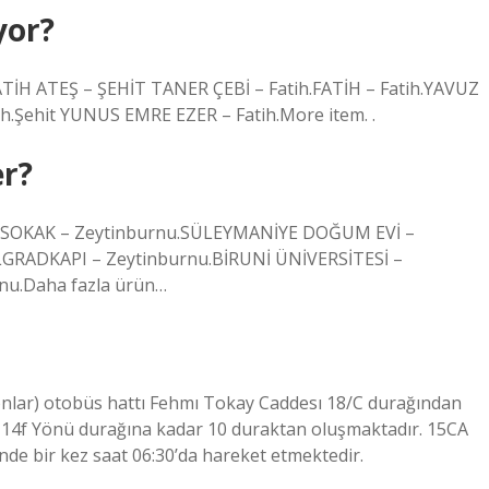
yor?
TİH ATEŞ – ŞEHİT TANER ÇEBİ – Fatih.FATİH – Fatih.YAVUZ
Şehit YUNUS EMRE EZER – Fatih.More item. .
er?
 SOKAK – Zeytinburnu.SÜLEYMANİYE DOĞUM EVİ –
GRADKAPI – Zeytinburnu.BİRUNİ ÜNİVERSİTESİ –
rnu.Daha fazla ürün…
lar) otobüs hattı Fehmı Tokay Caddesı 18/C durağından
 14f Yönü durağına kadar 10 duraktan oluşmaktadır. 15CA
nde bir kez saat 06:30’da hareket etmektedir.