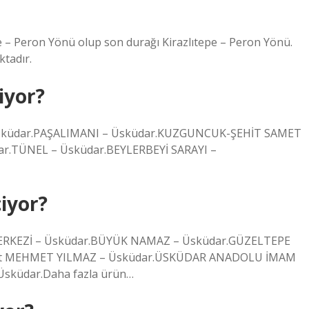
pe – Peron Yönü olup son durağı Kirazlıtepe – Peron Yönü.
ktadır.
iyor?
sküdar.PAŞALIMANI – Üsküdar.KUZGUNCUK-ŞEHİT SAMET
r.TÜNEL – Üsküdar.BEYLERBEYİ SARAYI –
iyor?
MERKEZİ – Üsküdar.BÜYÜK NAMAZ – Üsküdar.GÜZELTEPE
it MEHMET YILMAZ – Üsküdar.ÜSKÜDAR ANADOLU İMAM
sküdar.Daha fazla ürün…