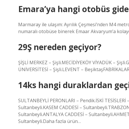
Emara’ya hangi otobüs gide
Marmaray ile ulaşım: Ayrılık Çeşmesi’nden M4 metr
numaralı otobüse binerek Emaar Akvaryum’a kolayca
29Ş nereden geçiyor?
ŞİŞLİ MERKEZ – Şişli.MECİDİYEKÖY VİYADÜK – Şişli.
ÜNİVERSİTESİ – Şişli.LEVENT – BeşiktaşFABRİKALAR
14ks hangi duraklardan geç
SULTANBEYLİ PERONLARI – Pendik.İSKİ TESİSLERİ –
Sultanbeyli.KASEM CADDESİ – Sultanbeyli.TRABZ
Sultanbeyli.ANTALYA CADDESİ – Sultanbeyli.AHME
Sultanbeyli.Daha fazla ürün…