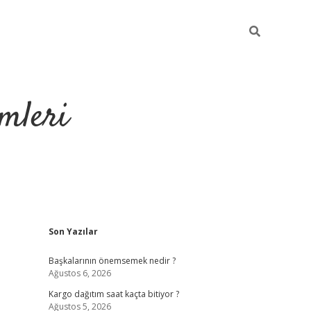
mleri
Sidebar
Son Yazılar
hiltonbet yeni giriş
tu
Başkalarının önemsemek nedir ?
Ağustos 6, 2026
Kargo dağıtım saat kaçta bitiyor ?
Ağustos 5, 2026