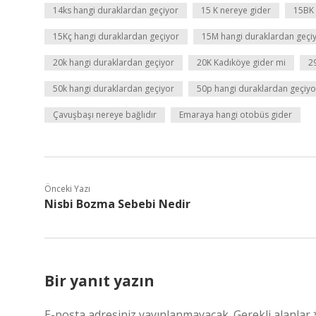
14ks hangi duraklardan geçiyor
15 K nereye gider
15BK 
15Kç hangi duraklardan geçiyor
15M hangi duraklardan geçi
20k hangi duraklardan geçiyor
20K Kadıköye gider mi
2
50k hangi duraklardan geçiyor
50p hangi duraklardan geçiyo
Çavuşbaşı nereye bağlıdır
Emaraya hangi otobüs gider
Önceki Yazı
Nisbi Bozma Sebebi Nedir
Bir yanıt yazın
E-posta adresiniz yayınlanmayacak.
Gerekli alanlar