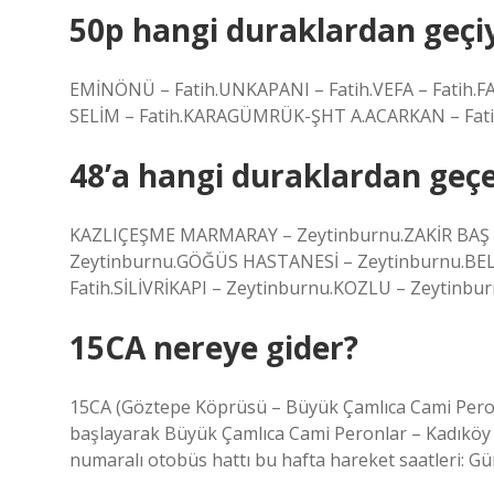
50p hangi duraklardan geçi
EMİNÖNÜ – Fatih.UNKAPANI – Fatih.VEFA – Fatih.FA
SELİM – Fatih.KARAGÜMRÜK-ŞHT A.ACARKAN – Fatih.
48’a hangi duraklardan geç
KAZLIÇEŞME MARMARAY – Zeytinburnu.ZAKİR BAŞ
Zeytinburnu.GÖĞÜS HASTANESİ – Zeytinburnu.BEL
Fatih.SİLİVRİKAPI – Zeytinburnu.KOZLU – Zeytinbu
15CA nereye gider?
15CA (Göztepe Köprüsü – Büyük Çamlıca Cami Peron
başlayarak Büyük Çamlıca Cami Peronlar – Kadıköy
numaralı otobüs hattı bu hafta hareket saatleri: Gü