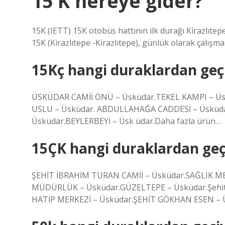
15 K nereye gider?
15K (IETT) 15K otobüs hattının ilk durağı Kirazlıte
15K (Kirazlıtepe -Kirazlıtepe), günlük olarak çalışma
15Kç hangi duraklardan geç
ÜSKÜDAR CAMİİ ÖNÜ – Üsküdar.TEKEL KAMPI – Ü
USLU – Üsküdar. ABDULLAHAĞA CADDESİ – Üsküda
Üsküdar.BEYLERBEYİ – Üsk üdar.Daha fazla ürün…
15ÇK hangi duraklardan geç
ŞEHİT İBRAHİM TURAN CAMİİ – Üsküdar.SAĞLIK 
MÜDÜRLÜK – Üsküdar.GÜZELTEPE – Üsküdar.Şeh
HATİP MERKEZİ – Üsküdar.ŞEHİT GÖKHAN ESEN – Ü