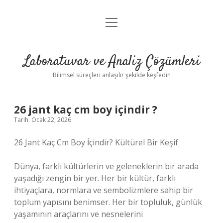
menüyü
Anasayfa
aç
Gizlilik Politikası
Laboratuvar ve Analiz Çözümleri
Yasal Uyarı
Bilimsel süreçleri anlaşılır şekilde keşfedin
26 jant kaç cm boy içindir ?
Tarih: Ocak 22, 2026
26 Jant Kaç Cm Boy İçindir? Kültürel Bir Keşif
Dünya, farklı kültürlerin ve geleneklerin bir arada
yaşadığı zengin bir yer. Her bir kültür, farklı
ihtiyaçlara, normlara ve sembolizmlere sahip bir
toplum yapısını benimser. Her bir topluluk, günlük
yaşamının araçlarını ve nesnelerini