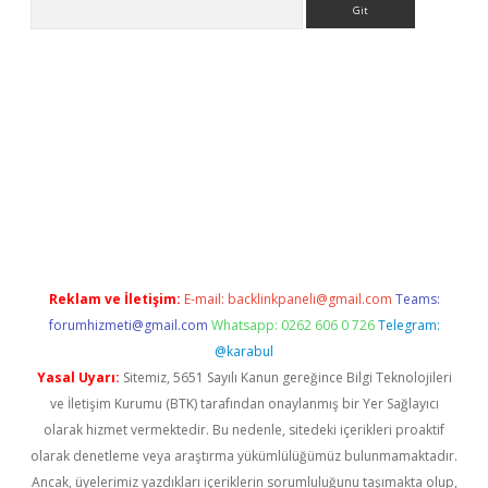
giriş
tulipbet
Reklam ve İletişim:
E-mail:
backlinkpaneli@gmail.com
Teams:
forumhizmeti@gmail.com
Whatsapp: 0262 606 0 726
Telegram:
@karabul
Yasal Uyarı:
Sitemiz, 5651 Sayılı Kanun gereğince Bilgi Teknolojileri
ve İletişim Kurumu (BTK) tarafından onaylanmış bir Yer Sağlayıcı
olarak hizmet vermektedir. Bu nedenle, sitedeki içerikleri proaktif
olarak denetleme veya araştırma yükümlülüğümüz bulunmamaktadır.
Ancak, üyelerimiz yazdıkları içeriklerin sorumluluğunu taşımakta olup,