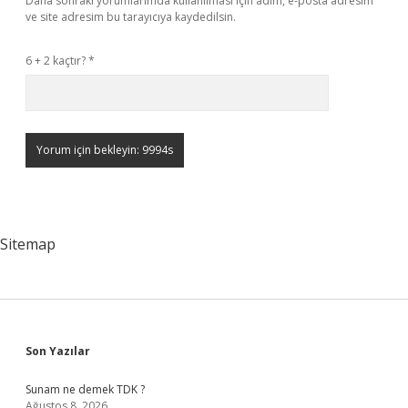
Daha sonraki yorumlarımda kullanılması için adım, e-posta adresim
ve site adresim bu tarayıcıya kaydedilsin.
6 + 2 kaçtır?
*
Sitemap
Sidebar
Son Yazılar
Sunam ne demek TDK ?
Ağustos 8, 2026