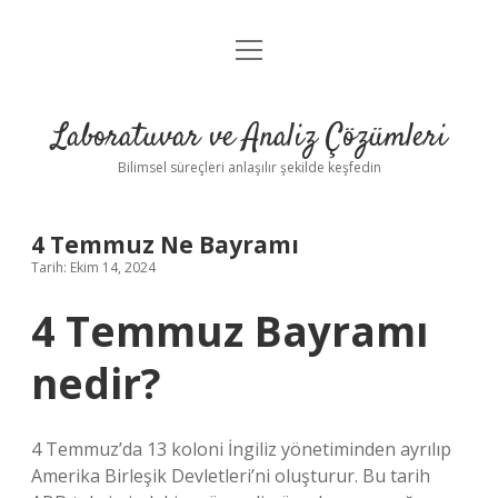
menüyü
Anasayfa
aç
Gizlilik Politikası
Laboratuvar ve Analiz Çözümleri
Yasal Uyarı
Bilimsel süreçleri anlaşılır şekilde keşfedin
4 Temmuz Ne Bayramı
Tarih: Ekim 14, 2024
4 Temmuz Bayramı
nedir?
4 Temmuz’da 13 koloni İngiliz yönetiminden ayrılıp
Amerika Birleşik Devletleri’ni oluşturur. Bu tarih