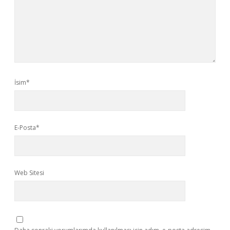
İsim*
E-Posta*
Web Sitesi