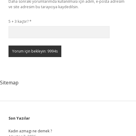
Daha sonraki yorumlarımda kullanılması için adım, e-posta adresim
ve site adresim bu tarayıcıya kaydedilsin.
5 + 3 kaçtır?
*
Sitemap
Sidebar
Son Yazılar
Kadın azmagı ne demek ?