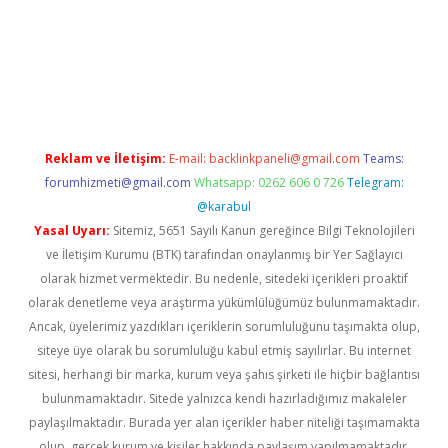
ipbet
Reklam ve İletişim:
E-mail:
backlinkpaneli@gmail.com
Teams:
forumhizmeti@gmail.com
Whatsapp: 0262 606 0 726
Telegram:
@karabul
Yasal Uyarı:
Sitemiz, 5651 Sayılı Kanun gereğince Bilgi Teknolojileri
ve İletişim Kurumu (BTK) tarafından onaylanmış bir Yer Sağlayıcı
olarak hizmet vermektedir. Bu nedenle, sitedeki içerikleri proaktif
olarak denetleme veya araştırma yükümlülüğümüz bulunmamaktadır.
Ancak, üyelerimiz yazdıkları içeriklerin sorumluluğunu taşımakta olup,
siteye üye olarak bu sorumluluğu kabul etmiş sayılırlar. Bu internet
sitesi, herhangi bir marka, kurum veya şahıs şirketi ile hiçbir bağlantısı
bulunmamaktadır. Sitede yalnızca kendi hazırladığımız makaleler
paylaşılmaktadır. Burada yer alan içerikler haber niteliği taşımamakta
olup, gerçek kurum ve kişiler hakkında paylaşım yapılmamaktadır.