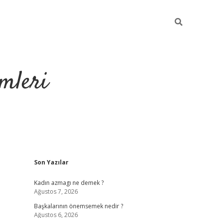
mleri
Sidebar
Son Yazılar
hiltonbet yeni giriş
tul
Kadın azmagı ne demek ?
Ağustos 7, 2026
Başkalarının önemsemek nedir ?
Ağustos 6, 2026