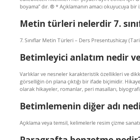
boyama” dır. ® * Açıklamanın amacı okuyucuya bir i
Metin türleri nelerdir 7. sını
7. Sınıflar Metin Türleri – Ders Presentushicay (Tari
Betimleyici anlatım nedir ve 
Varlıklar ve nesneler karakteristik özellikleri ve di
görselliğin ön plana çıktığı bir ifade biçimidir. Hikay
olarak hikayeler, romanlar, peri masalları, biyografi,
Betimlemenin diğer adı ned
Açıklama veya temsil, kelimelerle resim çizme sanatı
Paragrafta benzetme nedir