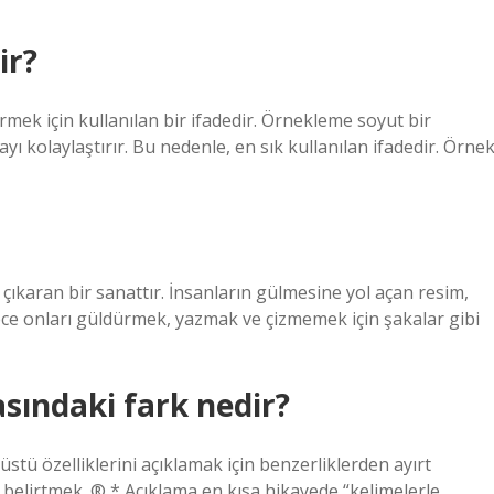
ir?
mek için kullanılan bir ifadedir. Örnekleme soyut bir
 kolaylaştırır. Bu nedenle, en sık kullanılan ifadedir. Örnek
ıkaran bir sanattır. İnsanların gülmesine yol açan resim,
adece onları güldürmek, yazmak ve çizmemek için şakalar gibi
ındaki fark nedir?
tü özelliklerini açıklamak için benzerliklerden ayırt
® belirtmek. ® * Açıklama en kısa hikayede “kelimelerle