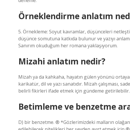
deneme.
Örneklendirme anlatım ned
5. Örnekleme: Soyut kavramlar, düşünceleri netleştir
düşünce somutuna katkıda bulunur ve yazıyı anlamayı
Sanırım okuduğum her romana yaklaşıyorum.
Mizahi anlatım nedir?
Mizah ya da kahkaha, hayatın gülen yönünü ortaya ç
karikatür, dil ve yazı sanatıdır. Mizah çalışması, s
belirli fikirleri ifade etmek için gündeme getirilebilir.
Betimleme ve benzetme aras
D) bir benzetme. ® *Gözlerimizdeki malların olağanüs
edilebilecek nitelikleri her şeyden ayırt etmek için 