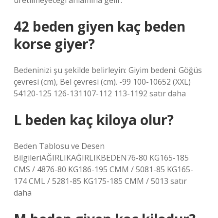
üretilmeyeceği anlamına gelir.
42 beden giyen kaç beden
korse giyer?
Bedeninizi şu şekilde belirleyin: Giyim bedeni: Göğüs
çevresi (cm), Bel çevresi (cm). -99 100-10652 (XXL)
54120-125 126-131107-112 113-1192 satır daha
L beden kaç kiloya olur?
Beden Tablosu ve Desen
BilgileriAĞIRLIKAĞIRLIKBEDEN76-80 KG165-185
CMS / 4876-80 KG186-195 CMM / 5081-85 KG165-
174 CML / 5281-85 KG175-185 CMM / 5013 satır
daha