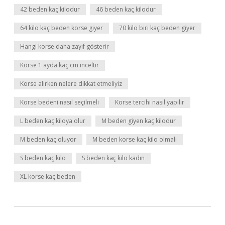
42 beden kaç kilodur
46 beden kaç kilodur
64 kilo kaç beden korse giyer
70 kilo biri kaç beden giyer
Hangi korse daha zayıf gösterir
Korse 1 ayda kaç cm inceltir
Korse alırken nelere dikkat etmeliyiz
Korse bedeni nasıl seçilmeli
Korse tercihi nasıl yapılır
L beden kaç kiloya olur
M beden giyen kaç kilodur
M beden kaç oluyor
M beden korse kaç kilo olmalı
S beden kaç kilo
S beden kaç kilo kadın
XL korse kaç beden