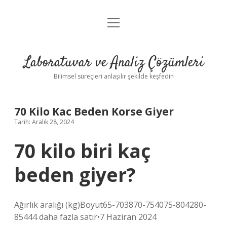
menüyü
Anasayfa
aç
Gizlilik Politikası
Laboratuvar ve Analiz Çözümleri
Yasal Uyarı
Bilimsel süreçleri anlaşılır şekilde keşfedin
70 Kilo Kac Beden Korse Giyer
Tarih: Aralık 28, 2024
70 kilo biri kaç
beden giyer?
Ağırlık aralığı (kg)Boyut65-703870-754075-804280-
85444 daha fazla satır•7 Haziran 2024