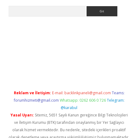
Arama
et
Reklam ve İletişim:
E-mail:
backlinkpaneli@gmail.com
Teams:
forumhizmeti@gmail.com
Whatsapp: 0262 606 0 726
Telegram:
@karabul
Yasal Uyarı:
Sitemiz, 5651 Sayılı Kanun gereğince Bilgi Teknolojileri
ve İletişim Kurumu (BTK) tarafından onaylanmış bir Yer Sağlayıcı
olarak hizmet vermektedir. Bu nedenle, sitedeki içerikleri proaktif
olarak denetleme veya araştırma yükümlülüğümüz bulunmamaktadır.