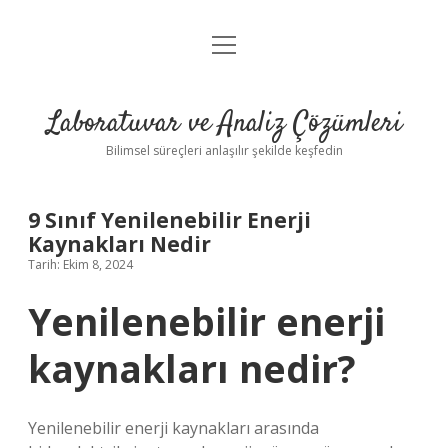
menüyü
Anasayfa
aç
Gizlilik Politikası
Laboratuvar ve Analiz Çözümleri
Yasal Uyarı
Bilimsel süreçleri anlaşılır şekilde keşfedin
9 Sınıf Yenilenebilir Enerji
Kaynakları Nedir
Tarih: Ekim 8, 2024
Yenilenebilir enerji
kaynakları nedir?
Yenilenebilir enerji kaynakları arasında