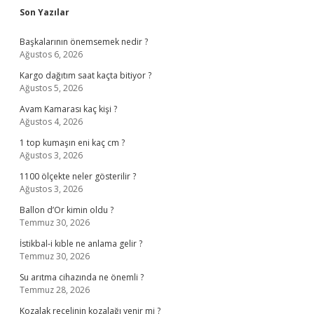
Sidebar
Son Yazılar
Başkalarının önemsemek nedir ?
Ağustos 6, 2026
Kargo dağıtım saat kaçta bitiyor ?
Ağustos 5, 2026
Avam Kamarası kaç kişi ?
Ağustos 4, 2026
1 top kumaşın eni kaç cm ?
Ağustos 3, 2026
1100 ölçekte neler gösterilir ?
Ağustos 3, 2026
Ballon d’Or kimin oldu ?
Temmuz 30, 2026
İstikbal-i kıble ne anlama gelir ?
Temmuz 30, 2026
Su arıtma cihazında ne önemli ?
Temmuz 28, 2026
Kozalak reçelinin kozalağı yenir mi ?