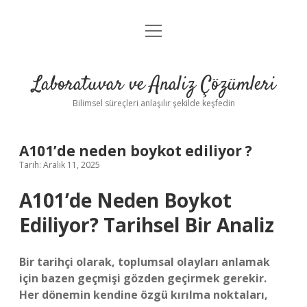
menüyü
Anasayfa
aç
Gizlilik Politikası
Laboratuvar ve Analiz Çözümleri
Yasal Uyarı
Bilimsel süreçleri anlaşılır şekilde keşfedin
A101’de neden boykot ediliyor ?
Tarih: Aralık 11, 2025
A101’de Neden Boykot
Ediliyor? Tarihsel Bir Analiz
Bir tarihçi olarak, toplumsal olayları anlamak
için bazen geçmişi gözden geçirmek gerekir.
Her dönemin kendine özgü kırılma noktaları,