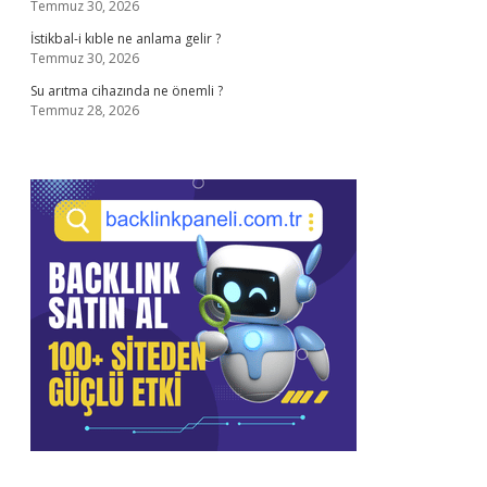
Temmuz 30, 2026
İstikbal-i kıble ne anlama gelir ?
Temmuz 30, 2026
Su arıtma cihazında ne önemli ?
Temmuz 28, 2026