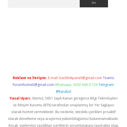
ipbet
Reklam ve İletişim:
E-mail:
backlinkpaneli@gmail.com
Teams:
forumhizmeti@gmail.com
Whatsapp: 0262 606 0 726
Telegram:
@karabul
Yasal Uyarı:
Sitemiz, 5651 Sayılı Kanun gereğince Bilgi Teknolojileri
ve İletişim Kurumu (BTK) tarafından onaylanmış bir Yer Sağlayıcı
olarak hizmet vermektedir. Bu nedenle, sitedeki içerikleri proaktif
olarak denetleme veya araştırma yükümlülüğümüz bulunmamaktadır.
Ancak, üyelerimiz yazdıkları içeriklerin sorumluluğunu taşımakta olup,