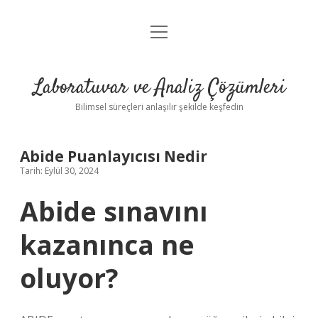
menüyü
Anasayfa
aç
Gizlilik Politikası
Laboratuvar ve Analiz Çözümleri
Yasal Uyarı
Bilimsel süreçleri anlaşılır şekilde keşfedin
Abide Puanlayıcısı Nedir
Tarih: Eylül 30, 2024
Abide sınavını
kazanınca ne
oluyor?