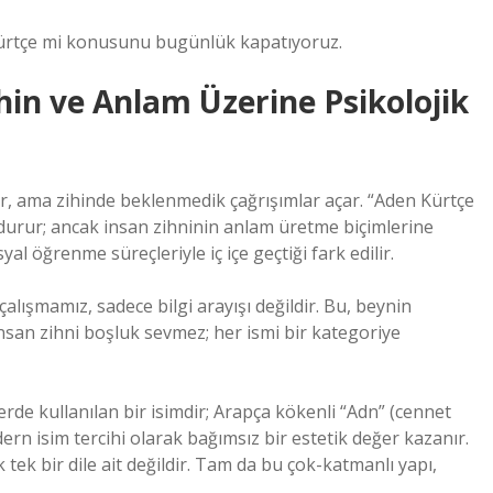
kürtçe mi konusunu bugünlük kapatıyoruz.
hin ve Anlam Üzerine Psikolojik
nür, ama zihinde beklenmedik çağrışımlar açar. “Aden Kürtçe
i durur; ancak insan zihninin anlam üretme biçimlerine
al öğrenme süreçleriyle iç içe geçtiği fark edilir.
ışmamız, sadece bilgi arayışı değildir. Bu, beynin
İnsan zihni boşluk sevmez; her ismi bir kategoriye
lerde kullanılan bir isimdir; Arapça kökenli “Adn” (cennet
odern isim tercihi olarak bağımsız bir estetik değer kazanır.
tek bir dile ait değildir. Tam da bu çok-katmanlı yapı,