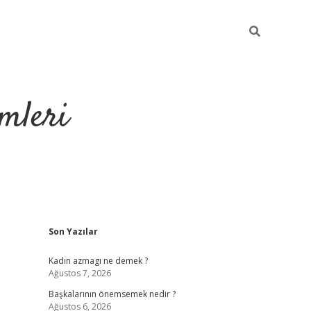
mleri
Sidebar
Son Yazılar
hiltonbet yeni giriş
tul
Kadın azmagı ne demek ?
Ağustos 7, 2026
Başkalarının önemsemek nedir ?
Ağustos 6, 2026