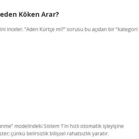
n Neden Köken Arar?
erini inceler. “Aden Kürtçe mi?” sorusu bu açıdan bir “kategori
nme” modelindeki Sistem 1’in hızlı otomatik işleyişine
ter; çünkü belirsizlik bilişsel rahatsızlık yaratır.