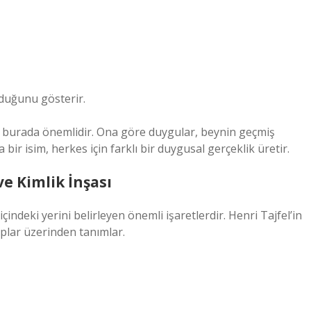
lduğunu gösterir.
isi burada önemlidir. Ona göre duygular, beynin geçmiş
ir isim, herkes için farklı bir duygusal gerçeklik üretir.
ve Kimlik İnşası
indeki yerini belirleyen önemli işaretlerdir. Henri Tajfel’in
uplar üzerinden tanımlar.