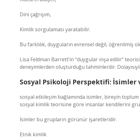
Dini çağrışım,
Kimlik sorgulaması yaratabilir.
Bu farklılık, duyguların evrensel değil, öğrenilmiş o
Lisa Feldman Barrett’in “duygular inşa edilir” teor
deneyimlerden oluşturduğu tahminlerdir. Dolayısıyla b
Sosyal Psikoloji Perspektifi: İsimler 
sosyal etkileşim
bağlamında isimler, bireyin toplum iç
sosyal kimlik teorisine göre insanlar kendilerini gr
İsimler bu grupların görünür işaretleridir.
Etnik kimlik