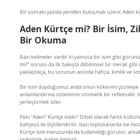
Bir sonraki yazıda yeniden buluşmak üzere; Aden 
Aden Kürtçe mi? Bir İsim, Zi
Bir Okuma
Bazı kelimeler vardır ki yalnızca bir isim gibi görü
mi?” sorusu da ilk bakışta dilbilimsel bir merak gib
yaklaştıkça, bu sorunun aslında hafıza, kimlik ve sosy
Bir ismi duyduğumuz anda onun kökenini çözmeye çal
anlamlandırma sisteminin otomatik bir refleksidir. 
yerleştirmek ister.
Peki “Aden” Kürtçe midir? Dilsel olarak farklı kültür
bahçesi) ile ilişkilendirilir, bazı topluluklarda ise m
Kürtçe isim havuzunda da kullanıldığı görülür, ancak 
psikolojik açıdan ilginçtir.