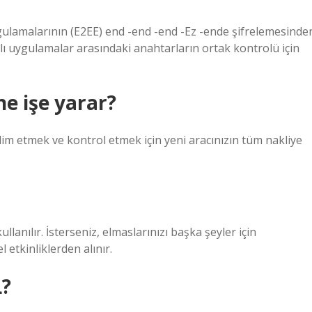
ulamalarının (E2EE) end -end -end -Ez -ende şifrelemesinde
rklı uygulamalar arasındaki anahtarların ortak kontrolü için
e işe yarar?
eslim etmek ve kontrol etmek için yeni aracınızın tüm nakliye
llanılır. İsterseniz, elmaslarınızı başka şeyler için
el etkinliklerden alınır.
L?