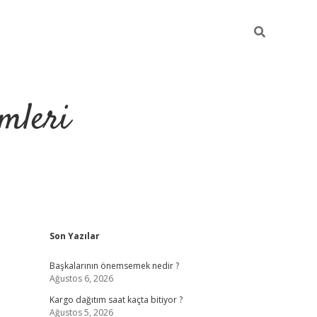
mleri
Sidebar
Son Yazılar
hiltonbet yeni giriş
tul
Başkalarının önemsemek nedir ?
Ağustos 6, 2026
Kargo dağıtım saat kaçta bitiyor ?
Ağustos 5, 2026