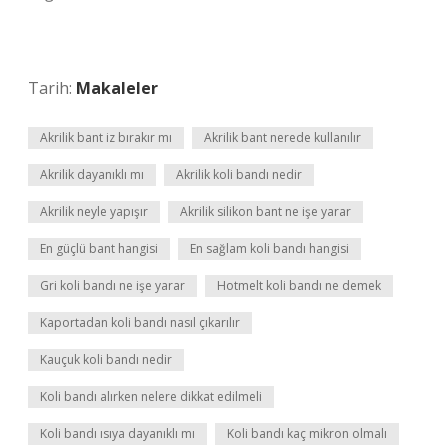
Tarih:
Makaleler
Akrilik bant iz bırakır mı
Akrilik bant nerede kullanılır
Akrilik dayanıklı mı
Akrilik koli bandı nedir
Akrilik neyle yapışır
Akrilik silikon bant ne işe yarar
En güçlü bant hangisi
En sağlam koli bandı hangisi
Gri koli bandı ne işe yarar
Hotmelt koli bandı ne demek
Kaportadan koli bandı nasıl çıkarılır
Kauçuk koli bandı nedir
Koli bandı alırken nelere dikkat edilmeli
Koli bandı ısıya dayanıklı mı
Koli bandı kaç mikron olmalı