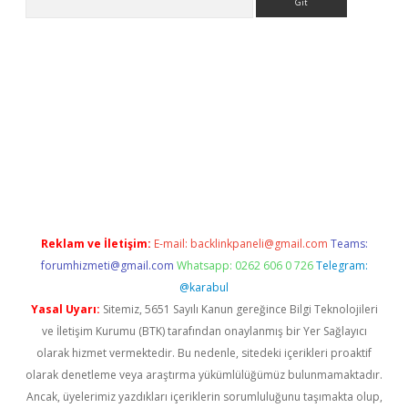
ş
tulipbet
Reklam ve İletişim:
E-mail:
backlinkpaneli@gmail.com
Teams:
forumhizmeti@gmail.com
Whatsapp: 0262 606 0 726
Telegram:
@karabul
Yasal Uyarı:
Sitemiz, 5651 Sayılı Kanun gereğince Bilgi Teknolojileri
ve İletişim Kurumu (BTK) tarafından onaylanmış bir Yer Sağlayıcı
olarak hizmet vermektedir. Bu nedenle, sitedeki içerikleri proaktif
olarak denetleme veya araştırma yükümlülüğümüz bulunmamaktadır.
Ancak, üyelerimiz yazdıkları içeriklerin sorumluluğunu taşımakta olup,