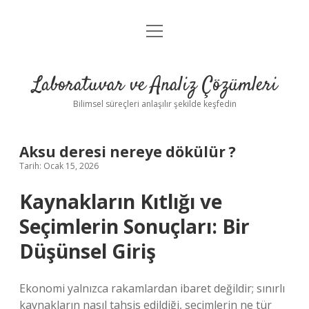
menüyü
Anasayfa
aç
Gizlilik Politikası
Laboratuvar ve Analiz Çözümleri
Yasal Uyarı
Bilimsel süreçleri anlaşılır şekilde keşfedin
Aksu deresi nereye dökülür ?
Tarih: Ocak 15, 2026
Kaynakların Kıtlığı ve
Seçimlerin Sonuçları: Bir
Düşünsel Giriş
Ekonomi yalnızca rakamlardan ibaret değildir; sınırlı
kaynakların nasıl tahsis edildiği, seçimlerin ne tür