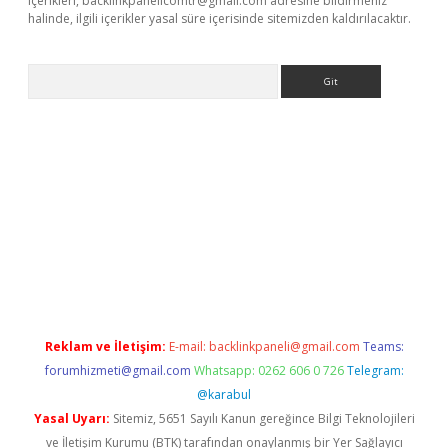
içerikleri,
backlinkpanelicomtr@gmail.com
adresine bildirmeniz
halinde, ilgili içerikler yasal süre içerisinde sitemizden kaldırılacaktır.
Arama
giriş
tulipbet
Reklam ve İletişim:
E-mail:
backlinkpaneli@gmail.com
Teams:
forumhizmeti@gmail.com
Whatsapp: 0262 606 0 726
Telegram:
@karabul
Yasal Uyarı:
Sitemiz, 5651 Sayılı Kanun gereğince Bilgi Teknolojileri
ve İletişim Kurumu (BTK) tarafından onaylanmış bir Yer Sağlayıcı