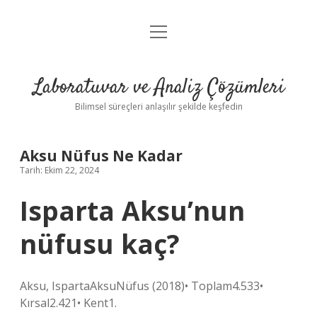
menüyü
Anasayfa
aç
Gizlilik Politikası
Laboratuvar ve Analiz Çözümleri
Yasal Uyarı
Bilimsel süreçleri anlaşılır şekilde keşfedin
Aksu Nüfus Ne Kadar
Tarih: Ekim 22, 2024
Isparta Aksu’nun
nüfusu kaç?
Aksu, IspartaAksuNüfus (2018)• Toplam4.533•
Kırsal2.421• Kent1.