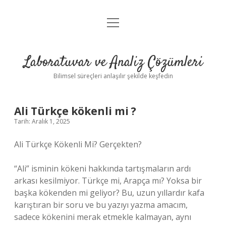
menüyü
Anasayfa
aç
Gizlilik Politikası
Laboratuvar ve Analiz Çözümleri
Yasal Uyarı
Bilimsel süreçleri anlaşılır şekilde keşfedin
Ali Türkçe kökenli mi ?
Tarih: Aralık 1, 2025
Ali Türkçe Kökenli Mi? Gerçekten?
“Ali” isminin kökeni hakkında tartışmaların ardı
arkası kesilmiyor. Türkçe mi, Arapça mı? Yoksa bir
başka kökenden mi geliyor? Bu, uzun yıllardır kafa
karıştıran bir soru ve bu yazıyı yazma amacım,
sadece kökenini merak etmekle kalmayan, aynı