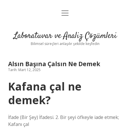
menüyü
Anasayfa
aç
Gizlilik Politikası
Laboratuvar ve Analiz Çözümleri
Yasal Uyarı
Bilimsel süreçleri anlaşılır şekilde keşfedin
Alsın Başına Çalsın Ne Demek
Tarih: Mart 12, 2025
Kafana çal ne
demek?
İfade (Bir Şey) İfadesi. 2. Bir şeyi öfkeyle iade etmek;
Kafanı çal