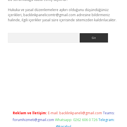
Hukuka ve yasal düzenlemelere aykırı olduğunu düşündüğünüz
içerikleri,
backlinkpanelicomtr@gmail.com
adresine bildirmeniz
halinde, ilgili içerikler yasal süre içerisinde sitemizden kaldırılacaktır.
Arama
giriş
tulipbet
Reklam ve İletişim:
E-mail:
backlinkpaneli@gmail.com
Teams:
forumhizmeti@gmail.com
Whatsapp: 0262 606 0 726
Telegram:
@karabul