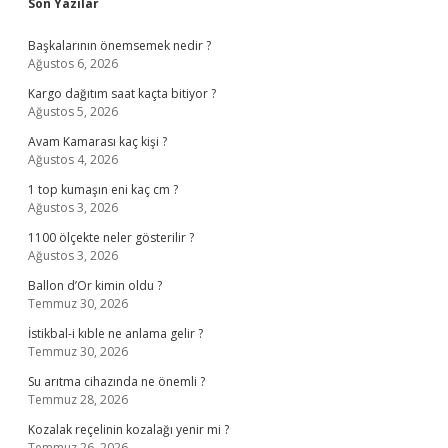
Sidebar
Son Yazılar
Başkalarının önemsemek nedir ?
Ağustos 6, 2026
Kargo dağıtım saat kaçta bitiyor ?
Ağustos 5, 2026
Avam Kamarası kaç kişi ?
Ağustos 4, 2026
1 top kumaşın eni kaç cm ?
Ağustos 3, 2026
1100 ölçekte neler gösterilir ?
Ağustos 3, 2026
Ballon d’Or kimin oldu ?
Temmuz 30, 2026
İstikbal-i kıble ne anlama gelir ?
Temmuz 30, 2026
Su arıtma cihazında ne önemli ?
Temmuz 28, 2026
Kozalak reçelinin kozalağı yenir mi ?
Temmuz 26, 2026