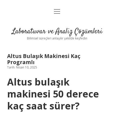
menüyü
Anasayfa
aç
Gizlilik Politikası
Laboratuvar ve Analiz Çözümleri
Yasal Uyarı
Bilimsel süreçleri anlaşılır şekilde keşfedin
Altus Bulaşık Makinesi Kaç
Programlı
Tarih: Nisan 10, 2025
Altus bulaşık
makinesi 50 derece
kaç saat sürer?