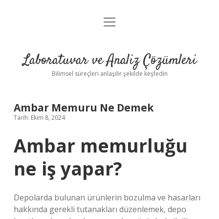
menüyü
Anasayfa
aç
Gizlilik Politikası
Laboratuvar ve Analiz Çözümleri
Yasal Uyarı
Bilimsel süreçleri anlaşılır şekilde keşfedin
Ambar Memuru Ne Demek
Tarih: Ekim 8, 2024
Ambar memurluğu
ne iş yapar?
Depolarda bulunan ürünlerin bozulma ve hasarları
hakkında gerekli tutanakları düzenlemek, depo