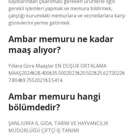
kayıtlarından çıkarılması gereken ürünlerle ilgili
gerekli işlemleri yapmak ve memura bildirmek,
çalıştığı kurumdaki memurlara ve veznedarlara karşı
görevlerini yerine getirmek.
Ambar memuru ne kadar
maaş alıyor?
Yıllara Göre Maaşlar EN DÜŞÜK ORTALAMA
MAAŞ2024₺28.400₺35.5002023₺20.502₺25.6272022₺
7.804₺9.7552021₺3.5414.
Ambar memuru hangi
bölümdedir?
ŞANLIURFA İL GIDA, TARIM VE HAYVANCILIK
MÜDÜRLÜĞÜ ÇİFTÇİ İŞ TANIMI