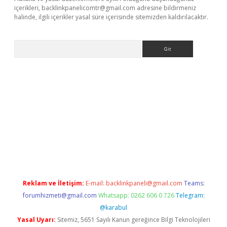
içerikleri,
backlinkpanelicomtr@gmail.com
adresine bildirmeniz
halinde, ilgili içerikler yasal süre içerisinde sitemizden kaldırılacaktır.
Arama
riş
tulipbet
Reklam ve İletişim:
E-mail:
backlinkpaneli@gmail.com
Teams:
forumhizmeti@gmail.com
Whatsapp: 0262 606 0 726
Telegram:
@karabul
Yasal Uyarı:
Sitemiz, 5651 Sayılı Kanun gereğince Bilgi Teknolojileri