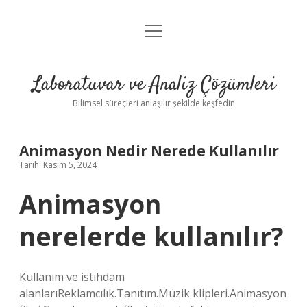
menüyü
Anasayfa
aç
Gizlilik Politikası
Laboratuvar ve Analiz Çözümleri
Yasal Uyarı
Bilimsel süreçleri anlaşılır şekilde keşfedin
Animasyon Nedir Nerede Kullanılır
Tarih: Kasım 5, 2024
Animasyon
nerelerde kullanılır?
Kullanım ve istihdam
alanlarıReklamcılık.Tanıtım.Müzik klipleri.Animasyon