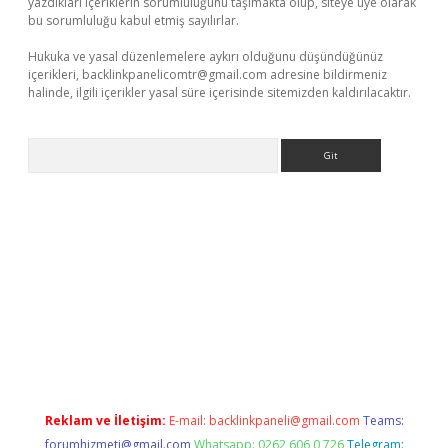
yazdıkları içeriklerin sorumluluğunu taşımakta olup, siteye üye olarak
bu sorumluluğu kabul etmiş sayılırlar.
Hukuka ve yasal düzenlemelere aykırı olduğunu düşündüğünüz
içerikleri,
backlinkpanelicomtr@gmail.com
adresine bildirmeniz
halinde, ilgili içerikler yasal süre içerisinde sitemizden kaldırılacaktır.
Arama
riş
tulipbet
Reklam ve İletişim:
E-mail:
backlinkpaneli@gmail.com
Teams:
forumhizmeti@gmail.com
Whatsapp: 0262 606 0 726
Telegram: