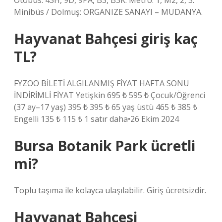
Otobüs: 43H, 9D, 9PA, B3, B3K. Metro: 1, M2, 2, 3.
Minibüs / Dolmuş: ORGANIZE SANAYI – MUDANYA.
Hayvanat Bahçesi giriş kaç
TL?
FYZOO BİLETİ ALGILANMIŞ FİYAT HAFTA SONU
İNDİRİMLİ FİYAT Yetişkin 695 ₺ 595 ₺ Çocuk/Öğrenci
(37 ay–17 yaş) 395 ₺ 395 ₺ 65 yaş üstü 465 ₺ 385 ₺
Engelli 135 ₺ 115 ₺ 1 satır daha•26 Ekim 2024
Bursa Botanik Park ücretli
mi?
Toplu taşıma ile kolayca ulaşılabilir. Giriş ücretsizdir.
Hayvanat Bahçesi