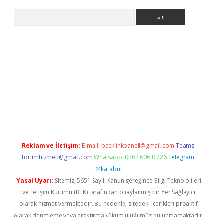
Arama
iş
tulipbet
Reklam ve İletişim:
E-mail:
backlinkpaneli@gmail.com
Teams:
forumhizmeti@gmail.com
Whatsapp: 0262 606 0 726
Telegram:
@karabul
Yasal Uyarı:
Sitemiz, 5651 Sayılı Kanun gereğince Bilgi Teknolojileri
ve İletişim Kurumu (BTK) tarafından onaylanmış bir Yer Sağlayıcı
olarak hizmet vermektedir. Bu nedenle, sitedeki içerikleri proaktif
olarak denetleme veya araştırma yükümlülüğümüz bulunmamaktadır.