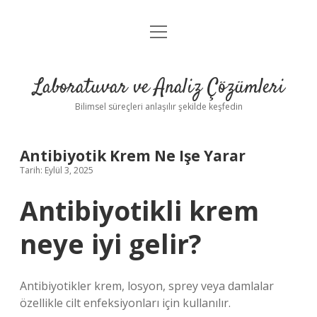
menüyü
Anasayfa
aç
Gizlilik Politikası
Laboratuvar ve Analiz Çözümleri
Yasal Uyarı
Bilimsel süreçleri anlaşılır şekilde keşfedin
Antibiyotik Krem Ne Işe Yarar
Tarih: Eylül 3, 2025
Antibiyotikli krem
neye iyi gelir?
Antibiyotikler krem, losyon, sprey veya damlalar
özellikle cilt enfeksiyonları için kullanılır.