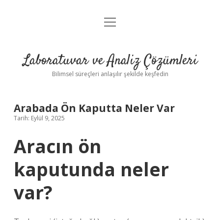
menüyü
Anasayfa
aç
Gizlilik Politikası
Laboratuvar ve Analiz Çözümleri
Yasal Uyarı
Bilimsel süreçleri anlaşılır şekilde keşfedin
Arabada Ön Kaputta Neler Var
Tarih: Eylül 9, 2025
Aracın ön
kaputunda neler
var?