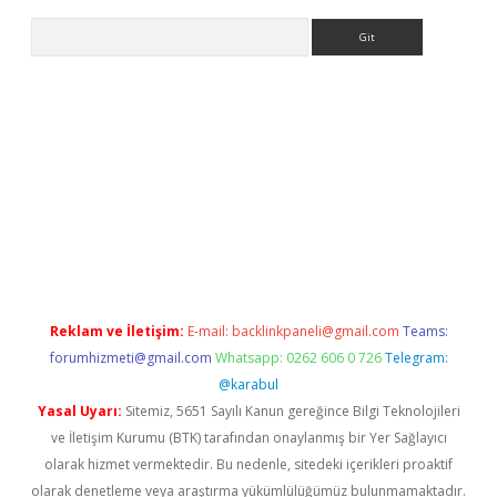
Arama
 yeni giriş
tulipbet
Reklam ve İletişim:
E-mail:
backlinkpaneli@gmail.com
Teams:
forumhizmeti@gmail.com
Whatsapp: 0262 606 0 726
Telegram:
@karabul
Yasal Uyarı:
Sitemiz, 5651 Sayılı Kanun gereğince Bilgi Teknolojileri
ve İletişim Kurumu (BTK) tarafından onaylanmış bir Yer Sağlayıcı
olarak hizmet vermektedir. Bu nedenle, sitedeki içerikleri proaktif
olarak denetleme veya araştırma yükümlülüğümüz bulunmamaktadır.