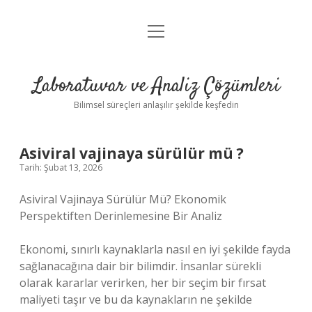
menüyü
Anasayfa
aç
Gizlilik Politikası
Laboratuvar ve Analiz Çözümleri
Yasal Uyarı
Bilimsel süreçleri anlaşılır şekilde keşfedin
Asiviral vajinaya sürülür mü ?
Tarih: Şubat 13, 2026
Asiviral Vajinaya Sürülür Mü? Ekonomik
Perspektiften Derinlemesine Bir Analiz
Ekonomi, sınırlı kaynaklarla nasıl en iyi şekilde fayda
sağlanacağına dair bir bilimdir. İnsanlar sürekli
olarak kararlar verirken, her bir seçim bir fırsat
maliyeti taşır ve bu da kaynakların ne şekilde