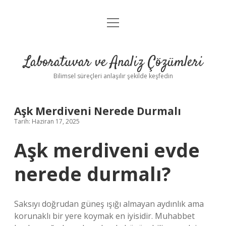
menüyü
Anasayfa
aç
Gizlilik Politikası
Laboratuvar ve Analiz Çözümleri
Yasal Uyarı
Bilimsel süreçleri anlaşılır şekilde keşfedin
Aşk Merdiveni Nerede Durmalı
Tarih: Haziran 17, 2025
Aşk merdiveni evde
nerede durmalı?
Saksıyı doğrudan güneş ışığı almayan aydınlık ama
korunaklı bir yere koymak en iyisidir. Muhabbet