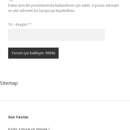
Daha sonraki yorumlarımda kullanılması için adım, e-posta adresim
ve site adresim bu tarayıcıya kaydedilsin.
10 - 4 kaçtır?
*
Sitemap
Sidebar
Son Yazılar
Kadın azmagı ne demek ?