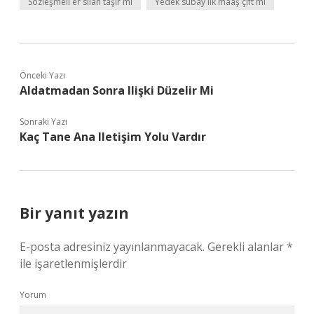
Sözleşmeli er silah taşır mı
Yedek subay ilk maaş çift mi
Önceki Yazı
Aldatmadan Sonra Ilişki Düzelir Mi
Sonraki Yazı
Kaç Tane Ana Iletişim Yolu Vardır
Bir yanıt yazın
E-posta adresiniz yayınlanmayacak.
Gerekli alanlar
*
ile işaretlenmişlerdir
Yorum