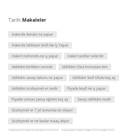
Tarih:
Makaleler
Askerde ikmalci ne yapar
Askerde İstihkam Sınıfı Ne İş Yapar
Askerî mühendis ne iş yapar
Askerî sınıflar nelerdir
İstihkâm birlikleri nerede
İstihkâm Okul Komutanı kim
İstihkâm savaş taburu ne yapar
İstihkâm Sınıf Okulu kaç ay
İstihkâm sözleşmeli er nedir
Piyade keşif ne iş yapar
Piyade uzman çavuş eğitimi kaç ay
Savaş istihkâm nedir
Sözleşmeli er 7 yıl sonunda ne oluyor
Sözleşmeli er ne kadar maaş alıyor