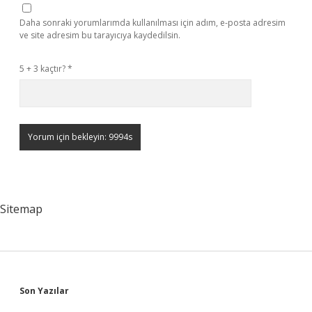
Daha sonraki yorumlarımda kullanılması için adım, e-posta adresim
ve site adresim bu tarayıcıya kaydedilsin.
5 + 3 kaçtır?
*
Sitemap
Sidebar
Son Yazılar