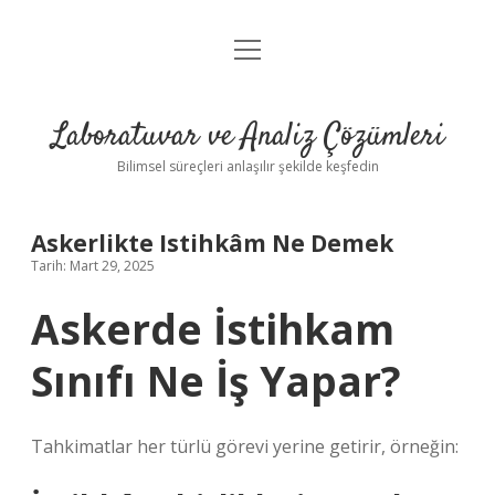
menüyü
Anasayfa
aç
Gizlilik Politikası
Laboratuvar ve Analiz Çözümleri
Yasal Uyarı
Bilimsel süreçleri anlaşılır şekilde keşfedin
Askerlikte Istihkâm Ne Demek
Tarih: Mart 29, 2025
Askerde İstihkam
Sınıfı Ne İş Yapar?
Tahkimatlar her türlü görevi yerine getirir, örneğin: