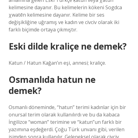
anlamına gelen Eski Türkçe ḳātūn veya χātūn
kelimesine dayanır. Bu kelimelerin kökeni Sogdca
χwatēn kelimesine dayanır. Kelime bir ses
değişikliğine uğramış ve kadın ve civciv olarak iki
farklı biçimde ortaya çıkmıştır.
Eski dilde kraliçe ne demek?
Katun / Hatun Kağan’ın eşi, annesi; kraliçe.
Osmanlıda hatun ne
demek?
Osmanlı döneminde, “hatun” terimi kadınlar için bir
onursal terim olarak kullanılırdı ve bu da kabaca
İngilizce “woman” terimine ve “katun”un farklı bir
yazımına eşdeğerdi. Çoğu Türk unvanı gibi, verilen
isimden sonra kullanılır. Geleneksel olarak civciv