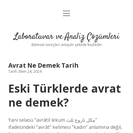
menüyü
Anasayfa
aç
Gizlilik Politikası
Laboratuvar ve Analiz Çözümleri
Yasal Uyarı
Bilimsel süreçleri anlaşılır şekilde keşfedin
Avrat Ne Demek Tarih
Tarih: Ekim 24, 2024
Eski Türklerde avrat
ne demek?
Yani selasü “avrâtil leküm مكل تاروع ثلث”
ifadesindeki “avrât” kelimesi “kadın” anlamına değil,