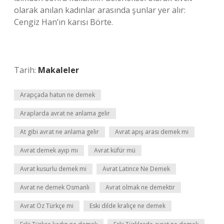
olarak anılan kadınlar arasında şunlar yer alır:
Cengiz Han’ın karısı Börte.
Tarih:
Makaleler
Arapçada hatun ne demek
Araplarda avrat ne anlama gelir
At gibi avrat ne anlama gelir
Avrat apış arası demek mi
Avrat demek ayıp mı
Avrat küfür mü
Avrat kusurlu demek mi
Avrat Latince Ne Demek
Avrat ne demek Osmanlı
Avrat olmak ne demektir
Avrat Öz Türkçe mi
Eski dilde kraliçe ne demek