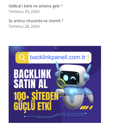
İstikbal-i kıble ne anlama gelir ?
Temmuz 30, 2026
Su arıtma cihazında ne önemli ?
Temmuz 28, 2026