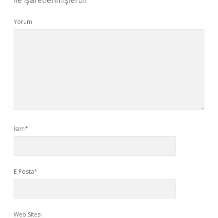
ile işaretlenmişlerdir
Yorum
İsim*
E-Posta*
Web Sitesi