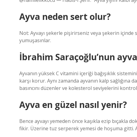
@hamilelikkocu — Hadis-i Şerif: “Ayva yiyin! Kalbi ay
Ayva neden sert olur?
Not: Ayvayı şekerle pişirirseniz veya şekerin içinde 
yumuşasınlar.
İbrahim Saraçoğlu’nun ayva 
Ayvanın yüksek C vitamini içeriği bağışıklık sistemin
karşı korur. Aynı zamanda ayvanın kalp sağlığına da
basıncını düzenler ve kolesterol seviyelerini kontrol
Ayva en güzel nasıl yenir?
Bence ayvayı yemeden önce kaşıkla ezip bıçakla do
fikir. Üzerine tuz serperek yemesi de hoşuma gitti. 