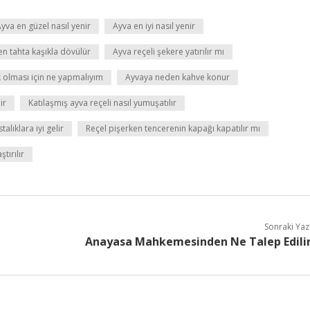
yva en güzel nasıl yenir
Ayva en iyi nasıl yenir
n tahta kaşıkla dövülür
Ayva reçeli şekere yatırılır mı
 olması için ne yapmalıyım
Ayvaya neden kahve konur
ir
Katılaşmış ayva reçeli nasıl yumuşatılır
alıklara iyi gelir
Reçel pişerken tencerenin kapağı kapatılır mı
tırılır
Sonraki Yaz
Anayasa Mahkemesinden Ne Talep Edili