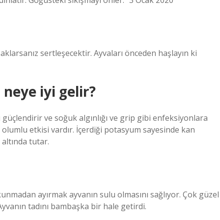
dınlatır. Göğüsteki sıkışmayı önler.” 3 Ocak 2020
saklarsanız sertleşecektir. Ayvaları önceden haşlayın ki
neye iyi gelir?
i güçlendirir ve soğuk algınlığı ve grip gibi enfeksiyonlara
 olumlu etkisi vardır. İçerdiği potasyum sayesinde kan
 altında tutar.
kunmadan ayırmak ayvanın sulu olmasını sağlıyor. Çok güzel
Ayvanın tadını bambaşka bir hale getirdi.