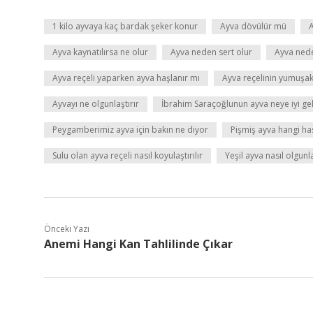
1 kilo ayvaya kaç bardak şeker konur
Ayva dövülür mü
A
Ayva kaynatılırsa ne olur
Ayva neden sert olur
Ayva nede
Ayva reçeli yaparken ayva haşlanır mı
Ayva reçelinin yumuşak
Ayvayı ne olgunlaştırır
İbrahim Saraçoğlunun ayva neye iyi gel
Peygamberimiz ayva için bakın ne diyor
Pişmiş ayva hangi hast
Sulu olan ayva reçeli nasıl koyulaştırılır
Yeşil ayva nasıl olgunlaş
Önceki Yazı
Anemi Hangi Kan Tahlilinde Çıkar