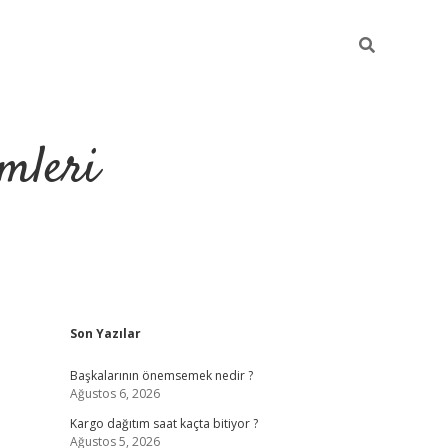
mleri
Sidebar
Son Yazılar
hiltonbet yeni giriş
tul
Başkalarının önemsemek nedir ?
Ağustos 6, 2026
Kargo dağıtım saat kaçta bitiyor ?
Ağustos 5, 2026