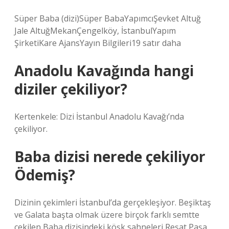
Süper Baba (dizi)Süper BabaYapımcıŞevket Altuğ
Jale AltuğMekanÇengelköy, İstanbulYapım
ŞirketiKare AjansYayın Bilgileri19 satır daha
Anadolu Kavağında hangi
diziler çekiliyor?
Kertenkele: Dizi İstanbul Anadolu Kavağı’nda
çekiliyor.
Baba dizisi nerede çekiliyor
Ödemiş?
Dizinin çekimleri İstanbul’da gerçekleşiyor. Beşiktaş
ve Galata başta olmak üzere birçok farklı semtte
çekilen Baba dizisindeki köşk sahneleri Reşat Paşa