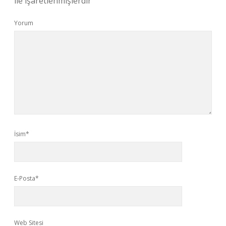
ile işaretlenmişlerdir
Yorum
İsim*
E-Posta*
Web Sitesi