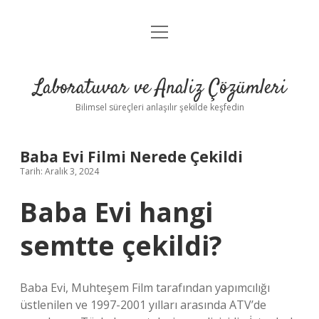
menüyü
Anasayfa
aç
Gizlilik Politikası
Laboratuvar ve Analiz Çözümleri
Yasal Uyarı
Bilimsel süreçleri anlaşılır şekilde keşfedin
Baba Evi Filmi Nerede Çekildi
Tarih: Aralık 3, 2024
Baba Evi hangi
semtte çekildi?
Baba Evi, Muhteşem Film tarafından yapımcılığı
üstlenilen ve 1997-2001 yılları arasında ATV’de