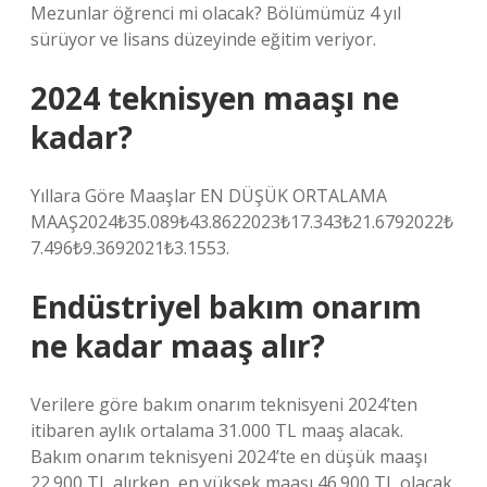
Mezunlar öğrenci mi olacak? Bölümümüz 4 yıl
sürüyor ve lisans düzeyinde eğitim veriyor.
2024 teknisyen maaşı ne
kadar?
Yıllara Göre Maaşlar EN DÜŞÜK ORTALAMA
MAAŞ2024₺35.089₺43.8622023₺17.343₺21.6792022₺
7.496₺9.3692021₺3.1553.
Endüstriyel bakım onarım
ne kadar maaş alır?
Verilere göre bakım onarım teknisyeni 2024’ten
itibaren aylık ortalama 31.000 TL maaş alacak.
Bakım onarım teknisyeni 2024’te en düşük maaşı
22.900 TL alırken, en yüksek maaşı 46.900 TL olacak.