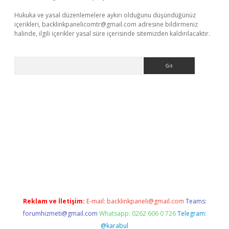
Hukuka ve yasal düzenlemelere aykırı olduğunu düşündüğünüz
içerikleri,
backlinkpanelicomtr@gmail.com
adresine bildirmeniz
halinde, ilgili içerikler yasal süre içerisinde sitemizden kaldırılacaktır.
Arama
ş
tulipbet
Reklam ve İletişim:
E-mail:
backlinkpaneli@gmail.com
Teams:
forumhizmeti@gmail.com
Whatsapp: 0262 606 0 726
Telegram:
@karabul