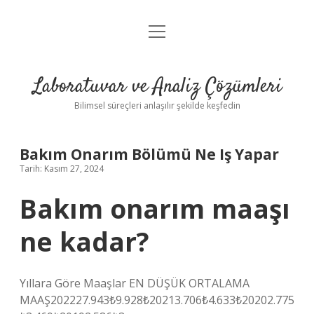
menüyü
Anasayfa
aç
Gizlilik Politikası
Laboratuvar ve Analiz Çözümleri
Yasal Uyarı
Bilimsel süreçleri anlaşılır şekilde keşfedin
Bakım Onarım Bölümü Ne Iş Yapar
Tarih: Kasım 27, 2024
Bakım onarım maaşı
ne kadar?
Yıllara Göre Maaşlar EN DÜŞÜK ORTALAMA
MAAŞ202227.943₺9.928₺20213.706₺4.633₺20202.775