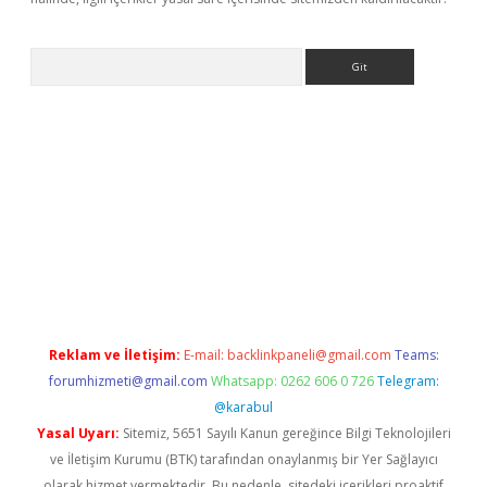
Arama
ş
tulipbet
Reklam ve İletişim:
E-mail:
backlinkpaneli@gmail.com
Teams:
forumhizmeti@gmail.com
Whatsapp: 0262 606 0 726
Telegram:
@karabul
Yasal Uyarı:
Sitemiz, 5651 Sayılı Kanun gereğince Bilgi Teknolojileri
ve İletişim Kurumu (BTK) tarafından onaylanmış bir Yer Sağlayıcı
olarak hizmet vermektedir. Bu nedenle, sitedeki içerikleri proaktif