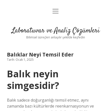
menüyü
Anasayfa
aç
Gizlilik Politikası
Laboratuvar ve Analiz Çözümleri
Yasal Uyarı
Bilimsel süreçleri anlaşılır şekilde keşfedin
Balıklar Neyi Temsil Eder
Tarih: Ocak 1, 2025
Balık neyin
simgesidir?
Balık sadece doğurganlığı temsil etmez, aynı
zamanda bazı kültürlerde reenkarnasyonun ve