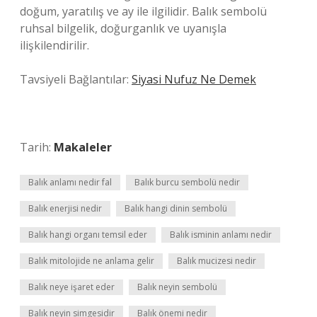
doğum, yaratılış ve ay ile ilgilidir. Balık sembolü
ruhsal bilgelik, doğurganlık ve uyanışla
ilişkilendirilir.
Tavsiyeli Bağlantılar:
Siyasi Nufuz Ne Demek
Tarih:
Makaleler
Balık anlamı nedir fal
Balık burcu sembolü nedir
Balık enerjisi nedir
Balık hangi dinin sembolü
Balık hangi organı temsil eder
Balık isminin anlamı nedir
Balık mitolojide ne anlama gelir
Balık mucizesi nedir
Balık neye işaret eder
Balık neyin sembolü
Balık neyin simgesidir
Balık önemi nedir