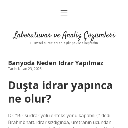
menüyü
Anasayfa
aç
Gizlilik Politikası
Laboratuvar ve Analiz Çözümleri
Yasal Uyarı
Bilimsel süreçleri anlaşılır şekilde keşfedin
Banyoda Neden Idrar Yapılmaz
Tarih: Nisan 23, 2025
Duşta idrar yapınca
ne olur?
Dr. “Birisi idrar yolu enfeksiyonu kapabilir,” dedi
Brahmbhatt. İdrar sızdığında, üretranın ucundan