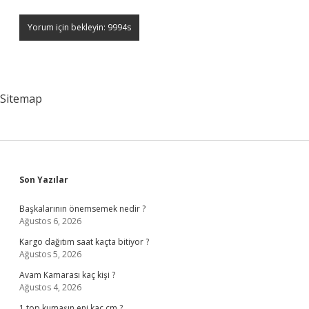
Sitemap
Sidebar
Son Yazılar
Başkalarının önemsemek nedir ?
Ağustos 6, 2026
Kargo dağıtım saat kaçta bitiyor ?
Ağustos 5, 2026
Avam Kamarası kaç kişi ?
Ağustos 4, 2026
1 top kumaşın eni kaç cm ?