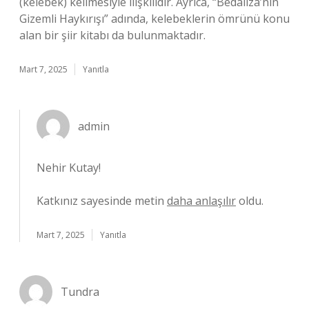
(kelebek) kelimesiyle ilişkilidir. Ayrıca, “Bedaliza’nın
Gizemli Haykırışı” adında, kelebeklerin ömrünü konu
alan bir şiir kitabı da bulunmaktadır.
Mart 7, 2025
Yanıtla
admin
Nehir Kutay!
Katkınız sayesinde metin
daha anlaşılır
oldu.
Mart 7, 2025
Yanıtla
Tundra