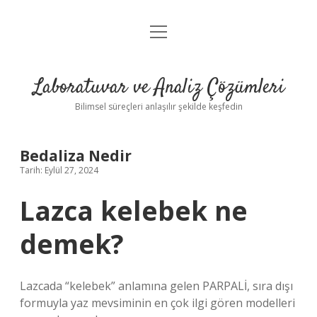
menüyü
Anasayfa
aç
Gizlilik Politikası
Laboratuvar ve Analiz Çözümleri
Yasal Uyarı
Bilimsel süreçleri anlaşılır şekilde keşfedin
Bedaliza Nedir
Tarih: Eylül 27, 2024
Lazca kelebek ne
demek?
Lazcada “kelebek” anlamına gelen PARPALİ, sıra dışı
formuyla yaz mevsiminin en çok ilgi gören modelleri