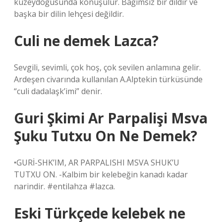
kuzeydoğusunda konuşulur. Bağımsız bir dildir ve
başka bir dilin lehçesi değildir.
Culi ne demek Lazca?
Sevgili, sevimli, çok hoş, çok sevilen anlamına gelir.
Ardeşen civarında kullanılan A.Alptekin türküsünde
“culi dadalaşk’imi” denir.
Guri Şkimi Ar Parpalişi Msva
Şuku Tutxu On Ne Demek?
•GURİ-SHK’IM, AR PARPALISHI MSVA SHUK’U
TUTXU ON. -Kalbim bir kelebeğin kanadı kadar
narindir. #entilahza #lazca.
Eski Türkçede kelebek ne