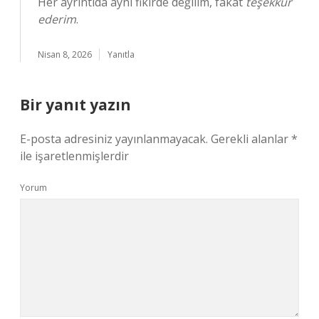
Her ayrıntıda aynı fikirde değilim, fakat
teşekkür
ederim
.
Nisan 8, 2026
Yanıtla
Bir yanıt yazın
E-posta adresiniz yayınlanmayacak.
Gerekli alanlar
*
ile işaretlenmişlerdir
Yorum