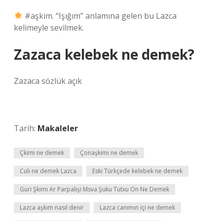
#aşkim. “Işığım” anlamına gelen bu Lazca
kelimeyle sevilmek.
Zazaca kelebek ne demek?
Zazaca sözlük açık
Tarih:
Makaleler
Çkimi ne demek
Çonaşkimi ne demek
Culi ne demek Lazca
Eski Türkçede kelebek ne demek
Guri Şkimi Ar Parpalişi Msva Şuku Tutxu On Ne Demek
Lazca aşkım nasıl denir
Lazca canımın içi ne demek