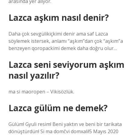
arasında yer alıyor.
Lazca aşkım nasıl denir?
Daha çok sevgülikiçkimi denir ama saf Lazca
söylemek istersek, anlamı “aşkım”dan çok “aşkım”a
benzeyen qoropackimi demek daha doğru olur…
Lazca seni seviyorum aşkım
nasıl yazılır?
ma si maoropen – Vikisözlük.
Lazca gülüm ne demek?
Gülüm! Gyuli resim! Beni yaktın ve beni bir tarikata
dönüştürdün! Si ma domčvi domxali!5 Mayıs 2020