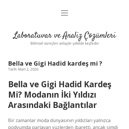
menüyü
Anasayfa
aç
Gizlilik Politikası
Laboratuvar ve Analiz Çözümleri
Yasal Uyarı
Bilimsel süreçleri anlaşılır şekilde keşfedin
Bella ve Gigi Hadid kardeş mi ?
Tarih: Mart 2, 2026
Bella ve Gigi Hadid Kardeş
Mi? Modanın İki Yıldızı
Arasındaki Bağlantılar
Bir zamanlar moda dünyasının yıldızları yalnızca
podyumda parlayan yüzlerden ibaretti, ancak şimdi