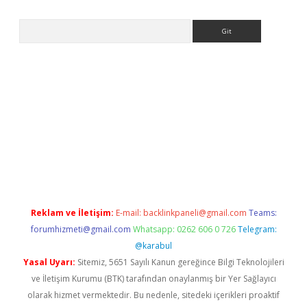
Arama
riş
tulipbet
Reklam ve İletişim:
E-mail:
backlinkpaneli@gmail.com
Teams:
forumhizmeti@gmail.com
Whatsapp: 0262 606 0 726
Telegram:
@karabul
Yasal Uyarı:
Sitemiz, 5651 Sayılı Kanun gereğince Bilgi Teknolojileri
ve İletişim Kurumu (BTK) tarafından onaylanmış bir Yer Sağlayıcı
olarak hizmet vermektedir. Bu nedenle, sitedeki içerikleri proaktif