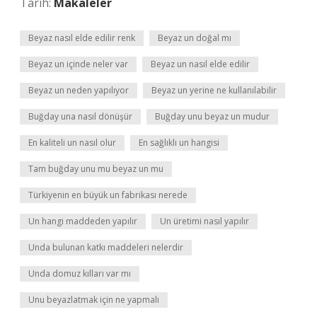
Tarih:
Makaleler
Beyaz nasıl elde edilir renk
Beyaz un doğal mı
Beyaz un içinde neler var
Beyaz un nasıl elde edilir
Beyaz un neden yapılıyor
Beyaz un yerine ne kullanılabilir
Buğday una nasıl dönüşür
Buğday unu beyaz un mudur
En kaliteli un nasıl olur
En sağlıklı un hangisi
Tam buğday unu mu beyaz un mu
Türkiyenin en büyük un fabrikası nerede
Un hangi maddeden yapılır
Un üretimi nasıl yapılır
Unda bulunan katkı maddeleri nelerdir
Unda domuz kılları var mı
Unu beyazlatmak için ne yapmalı