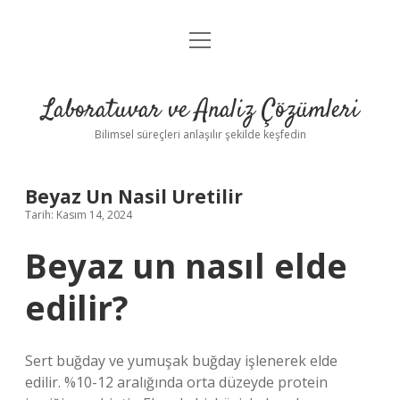
menüyü
Anasayfa
aç
Gizlilik Politikası
Laboratuvar ve Analiz Çözümleri
Yasal Uyarı
Bilimsel süreçleri anlaşılır şekilde keşfedin
Beyaz Un Nasil Uretilir
Tarih: Kasım 14, 2024
Beyaz un nasıl elde
edilir?
Sert buğday ve yumuşak buğday işlenerek elde
edilir. %10-12 aralığında orta düzeyde protein